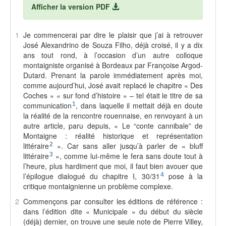
Afficher la version PDF
1
J
e commencerai par dire le plaisir que j’ai à retrouver
José Alexandrino de Souza Filho, déjà croisé, il y a dix
ans tout rond, à l’occasion d’un autre colloque
montaigniste organisé à Bordeaux par Françoise Argod-
Dutard. Prenant la parole immédiatement après moi,
comme aujourd’hui, José avait replacé le chapitre « Des
Coches » « sur fond d’histoire » – tel était le titre de sa
communication
1
, dans laquelle il mettait déjà en doute
la réalité de la rencontre rouennaise, en renvoyant à un
autre article, paru depuis, « Le “conte cannibale” de
Montaigne : réalité historique et représentation
littéraire
2
». Car sans aller jusqu’à parler de « bluff
littéraire
3
», comme lui-même le fera sans doute tout à
l’heure, plus hardiment que moi, il faut bien avouer que
l’épilogue dialogué du chapitre
I
, 30/31
4
pose à la
critique montaignienne un problème complexe.
2
Commençons par consulter les éditions de référence :
dans l’édition dite « Municipale » du début du siècle
(déjà) dernier, on trouve une seule note de Pierre Villey,