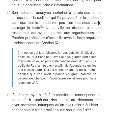
nous un document riche d’informations.
12
Son rédacteur anonyme incrimine la dureté des temps
et, occultant la sédition qui l’a provoqué, « le malheur,
las ! que tout le monde voit peu s’en faut nous avoi[r]
saccagé la teste
51
». La ville ne dispose plus des
ressources qui avaient permis aux organisateurs des
Entrées précédentes d’accueillir avec le faste requis les
prédécesseurs de Charles IX :
[…] tout ce qui leur foisonnoit, nous defailoit. Il fallust en
haste courir à Paris pour avoir la plus grande partie des
draps de soye, et principalement le drap d’or pour le
poille du Roy, tant peu en restoit-il de l’abondance qui les
ans passés fournissoit les autres. Quant au reste, autres
bandes que l’on avoit ordonné en grant nombre ne
peurent marcher pour n’avoir assés de tailleurs pour faire
leurs habitz
52
.
13
L’itinéraire royal a dû être modifié en conséquence et
cantonné à l’intérieur des murs, au détriment des
divertissements nautiques qu’on avait offerts à Henri II
et dont on eût aimé gratifier aussi son jeune fils
53
: