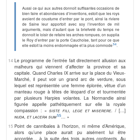
Aussi ce qui aux autres donnoit suffisantes occasions de
bien faire et abondances d’inventions, estoit que les roys
avoient de coustume d’entrer par le pont, ainsi la riviere
de Saine leur apportoit avec soy l’invention de mil
arguments, mais d’autant que la briefveté du temps ne
donnoit le loisir de refaire les arches rompues, on supplia
le Roy d’entrer par la porte Cauchoise, tant pour ce que
elle estoit la moins endommagée et la plus commode
54
.
14
Le programme de l’entrée fait directement allusion aux
malheurs qui viennent d’affecter la province et sa
capitale. Quand Charles IX arrive sur la place du Vieux-
Marché, il peut voir un grand arc de verdure, sous
lequel est représentée une femme éplorée, vêtue d’un
manteau rouge à têtes de léopard d’or et tourmentée
par plusieurs Harpies volantes. La Normandie ainsi
figurée appelle pathétiquement sur elle la royale
compassion : «
siste fili, lege et miserere.
/ […]
nuda, et lacera sum
55
…
»
15
Point de cannibales à l’horizon, ni même d’Amérique,
alors qu’une place aurait pu aisément lui être
accordée… à la suite des trois autres continents. Au