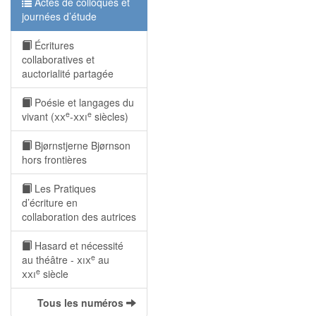
Actes de colloques et
journées d’étude
Écritures
collaboratives et
auctorialité partagée
Poésie et langages du
e
e
vivant (
xx
-
xxi
siècles)
Bjørnstjerne Bjørnson
hors frontières
Les Pratiques
d’écriture en
collaboration des autrices
Hasard et nécessité
e
au théâtre -
xix
au
e
xxi
siècle
Tous les numéros