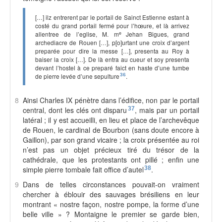
[…] ilz entrerent par le portail de Sainct Estienne estant à
costé du grand portail fermé pour l’hœure, et là arrivez
e
allentree de l’eglise, M. m
Jehan Bigues, grand
archediacre de Rouen […], p[o]urtant une croix d’argent
preparée pour dire la messe […], presenta au Roy à
baiser la croix […]. De là entra au cueur et soy presenta
devant l’hostel à ce preparé faict en haste d’une tumbe
de pierre levée d’une sepulture
36
.
8
Ainsi Charles IX pénètre dans l’édifice, non par le portail
central, dont les clés ont disparu
37
, mais par un portail
latéral ; il y est accueilli, en lieu et place de l’archevêque
de Rouen, le cardinal de Bourbon (sans doute encore à
Gaillon), par son grand vicaire ; la croix présentée au roi
n’est pas un objet précieux tiré du trésor de la
cathédrale, que les protestants ont pillé ; enfin une
simple pierre tombale fait office d’autel
38
.
9
Dans de telles circonstances pouvait-on vraiment
chercher à éblouir des sauvages brésiliens en leur
montrant « nostre façon, nostre pompe, la forme d’une
belle ville » ? Montaigne le premier se garde bien,