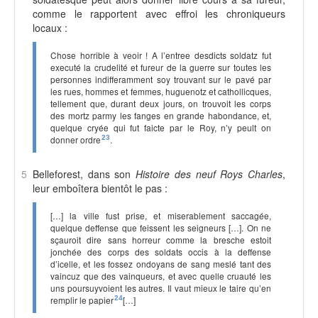
comme le rapportent avec effroi les chroniqueurs
locaux :
Chose horrible à veoir ! A l’entree desdicts soldatz fut
executé la crudelité et fureur de la guerre sur toutes les
personnes indifferamment soy trouvant sur le pavé par
les rues, hommes et femmes, huguenotz et cathollicques,
tellement que, durant deux jours, on trouvoit les corps
des mortz parmy les fanges en grande habondance, et,
quelque cryée qui fut faicte par le Roy, n’y peult on
donner ordre
23
.
5
Belleforest, dans son
Histoire des neuf Roys Charles
,
leur emboîtera bientôt le pas :
[…] la ville fust prise, et miserablement saccagée,
quelque deffense que feissent les seigneurs […]. On ne
sçauroit dire sans horreur comme la bresche estoit
jonchée des corps des soldats occis à la deffense
d’icelle, et les fossez ondoyans de sang meslé tant des
vaincuz que des vainqueurs, et avec quelle cruauté les
uns poursuyvoient les autres. Il vaut mieux le taire qu’en
remplir le papier
24
[…]