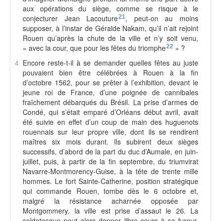
aux opérations du siège, comme se risque à le
conjecturer Jean Lacouture
21
, peut-on au moins
supposer, à l’instar de Géralde Nakam, qu’il n’ait rejoint
Rouen qu’après la chute de la ville et n’y soit venu,
« avec la cour, que pour les fêtes du triomphe
22
» ?
4
Encore reste-t-il à se demander quelles fêtes au juste
pouvaient bien être célébrées à Rouen à la fin
d’octobre 1562, pour se prêter à l’exhibition, devant le
jeune roi de France, d’une poignée de cannibales
fraîchement débarqués du Brésil. La prise d’armes de
Condé, qui s’était emparé d’Orléans début avril, avait
été suivie en effet d’un coup de main des huguenots
rouennais sur leur propre ville, dont ils se rendirent
maîtres six mois durant. Ils subirent deux sièges
successifs, d’abord de la part du duc d’Aumale, en juin-
juillet, puis, à partir de la fin septembre, du triumvirat
Navarre-Montmorency-Guise, à la tête de trente mille
hommes. Le fort Sainte-Catherine, position stratégique
qui commande Rouen, tombe dès le 6 octobre et,
malgré la résistance acharnée opposée par
Montgommery, la ville est prise d’assaut le 26. La
soldatesque peut alors donner libre cours à sa fureur,