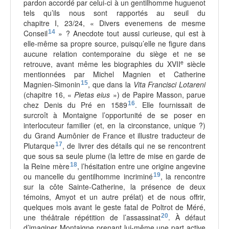
pardon accordé par celui-ci à un gentilhomme huguenot
tels qu’ils nous sont rapportés au seuil du
chapitre
I
, 23/24, « Divers evenemens de mesme
Conseil
14
» ? Anecdote tout aussi curieuse, qui est à
elle-même sa propre source, puisqu’elle ne figure dans
aucune relation contemporaine du siège et ne se
e
retrouve, avant même les biographies du XVII
siècle
mentionnées par Michel Magnien et Catherine
Magnien-Simonin
15
, que dans la
Vita Francisci Lotareni
(chapitre 16, «
Pietas eius
») de Papire Masson, parue
chez Denis du Pré en 1589
16
. Elle fournissait de
surcroît à Montaigne l’opportunité de se poser en
interlocuteur familier (et, en la circonstance, unique ?)
du Grand Aumônier de France et illustre traducteur de
Plutarque
17
, de livrer des détails qui ne se rencontrent
que sous sa seule plume (la lettre de mise en garde de
la Reine mère
18
, l’hésitation entre une origine angevine
ou mancelle du gentilhomme incriminé
19
, la rencontre
sur la côte Sainte-Catherine, la présence de deux
témoins, Amyot et un autre prélat) et de nous offrir,
quelques mois avant le geste fatal de Poltrot de Méré,
une théâtrale répétition de l’assassinat
20
. À défaut
d’imaginer Montaigne prenant lui-même une part active