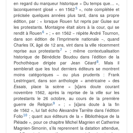
en regard du marqueur historique « Du temps que… »,
laconiquement glosé « en 1562
5
», note complétée et
précisée quelques années plus tard, dans sa propre
édition, par : « lorsque Rouen fut repris par Guise sur
les protestants. Montaigne était alors à la cour, qui se
rendit à Rouen
6
» ; « en 1562 − répète André Tournon,
dans son édition de l’Imprimerie nationale −, quand
Charles IX, âgé de 12 ans, vint dans la ville récemment
reprise aux protestants
7
» ; même contextualisation
historique de Bénédicte Boudou dans l’édition de la
Pochothèque dirigée par Jean Céard
8
. Mais il
semblerait que les tout derniers éditeurs se montrent
moins catégoriques – ou plus prudents : Frank
Lestringant, dans son anthologie « américaine » des
Essais
, place la scène « [s]ans doute courant
novembre 1562, après la reprise de la ville sur les
protestants le 26 octobre, au cours de la première
guerre de Religion
9
» ; « [s]ans doute à la fin
de 1562 », lui fait écho Alexandre Tarrête dans l’édition
Folio
10
; quant aux éditeurs de la « Bibliothèque de la
Pléiade », pour ce chapitre Michel Magnien et Catherine
Magnien-Simonin, s’ils reprennent la datation attendue,