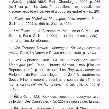
« Essais » (1580-1592)
, Paris, Chandeigne, 2005, p. 266
(n. 6 sur p. 118). Dans l’introduction, il est question de
« scène peut-être inventée et à coup sûr embellie » (p. 29).
10
Essais de Michel de Montaigne. Livre premier
, Paris,
Gallimard, 2009, p. 660 (n. 2 sur p. 409).
11
Les Essais
, éd. J. Balsamo, M. Magnien et C. Magnien-
Simonin, Paris, Gallimard, 2007, p. 1428 (n. 8 sur p. 220) –
notre édition de référence.
12
Voir Fortunat Strowski,
Montaigne. Sa vie publique et
privée
, Paris, La Nouvelle Revue critique, 1938, p. 62-63.
13
Voir Alphonse Grün,
La Vie publique de Michel
Montaigne
[
sic
], Paris, Librairie d’Amyot, 1855 [Slatkine
Reprints
.
,1970], p. 119 et 146. Les
Registres secrets
du
Parlement de Bordeaux allégués par José Alexandrino de
Souza Filho le notent présent à la séance du 17 (« Le
“conte cannibale” de Montaigne… », art. cité, p. 115 et
n. 15).
14
Éd. citée, p. 128. Deux occurrences du toponyme, avec
celle de « Des Cannibales » (p. 220) les seules des
Essais
.
15
Éd. citée, p. 1382 (note 1 sur p. 129). Ni Thevet, dans