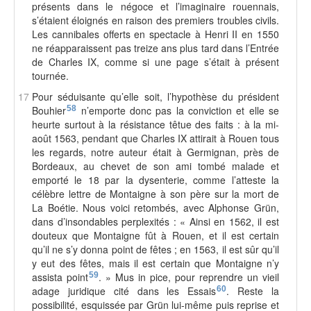
présents dans le négoce et l’imaginaire rouennais,
s’étaient éloignés en raison des premiers troubles civils.
Les cannibales offerts en spectacle à Henri II en 1550
ne réapparaissent pas treize ans plus tard dans l’Entrée
de Charles IX, comme si une page s’était à présent
tournée.
17
Pour séduisante qu’elle soit, l’hypothèse du président
Bouhier
58
n’emporte donc pas la conviction et elle se
heurte surtout à la résistance têtue des faits : à la mi-
août 1563, pendant que Charles IX attirait à Rouen tous
les regards, notre auteur était à Germignan, près de
Bordeaux, au chevet de son ami tombé malade et
emporté le 18 par la dysenterie, comme l’atteste la
célèbre lettre de Montaigne à son père sur la mort de
La Boétie. Nous voici retombés, avec Alphonse Grün,
dans d’insondables perplexités : « Ainsi en 1562, il est
douteux que Montaigne fût à Rouen, et il est certain
qu’il ne s’y donna point de fêtes ; en 1563, il est sûr qu’il
y eut des fêtes, mais il est certain que Montaigne n’y
assista point
59
. » Mus in pice, pour reprendre un vieil
adage juridique cité dans les Essais
60
. Reste la
possibilité, esquissée par Grün lui-même puis reprise et