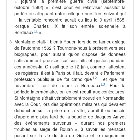
« [d]urant la première guerre civile (septembre-
octobre 1562) », c’est pour en relativiser aussitôt la
portée en alléguant notre collègue brésilien, suivant qui
« la véritable rencontre aurait eu lieu le 9 avril 1565,
lorsque Charles IX fit son entrée solennelle à
Bordeaux
11
».
3
Montaigne était-il bien à Rouen lors de ce fameux siège
de l’automne 1562 ? Tournons-nous à présent vers ses
biographes, pour autant qu’on dispose de données
suffisamment précises sur ses faits et gestes pendant
ces années-là. On sait que le 12 juin, comme l’attestent
les registres, il est à Paris où il fait, devant le Parlement,
profession publique de foi catholique
12
; et que mi-
novembre il est de retour à Bordeaux
13
. Pour la
période intermédiaire, on en est réduit aux conjectures.
Si Montaigne s’était véritablement trouvé en Normandie,
avec la Cour, lors des opérations militaires qui devaient
déboucher sur la prise de la ville, aurait-il eu besoin
d’apprendre plus tard de la bouche de Jacques Amyot
des événements survenus « durant nos premiers
troubles au siege de Rouan », à savoir les menaces
pesant sur la vie du duc de Guise et le magnanime