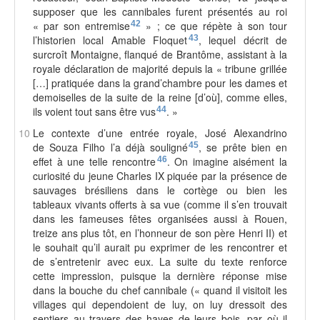
supposer que les cannibales furent présentés au roi
« par son entremise
42
» ; ce que répète à son tour
l’historien local Amable Floquet
43
, lequel décrit de
surcroît Montaigne, flanqué de Brantôme, assistant à la
royale déclaration de majorité depuis la « tribune grillée
[…] pratiquée dans la grand’chambre pour les dames et
demoiselles de la suite de la reine [d’où], comme elles,
ils voient tout sans être vus
44
. »
10
Le contexte d’une entrée royale, José Alexandrino
de Souza Filho l’a déjà souligné
45
, se prête bien en
effet à une telle rencontre
46
. On imagine aisément la
curiosité du jeune Charles IX piquée par la présence de
sauvages brésiliens dans le cortège ou bien les
tableaux vivants offerts à sa vue (comme il s’en trouvait
dans les fameuses fêtes organisées aussi à Rouen,
treize ans plus tôt, en l’honneur de son père Henri II) et
le souhait qu’il aurait pu exprimer de les rencontrer et
de s’entretenir avec eux. La suite du texte renforce
cette impression, puisque la dernière réponse mise
dans la bouche du chef cannibale (« quand il visitoit les
villages qui dependoient de luy, on luy dressoit des
sentiers au travers des hayes de leurs bois, par où il