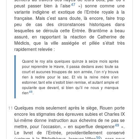
peust passer bien à l’aise
47
») sonne comme une
variante indigène et exotique de l’Entrée royale à la
française. Mais c’est sans doute, là encore, faire trop
peu de cas des circonstances historiques dans
lesquelles se déroula cette Entrée. Brantôme a beau
assuré, en rapportant la réaction de Catherine de
Médicis, que la ville assiégée et pillée s’était très
rapidement relevée :
Quand le roy alla quelques quinze à seize mois après
pour reprendre le Havre, il passa dedans avec toute sa
court et aucunes trouppes de son armée, l’on n’y trouva
rien à redire pour le sac. Et vis la reine mère s’en
estonner, tant elle s’estoit bien remise, et autant ample et
opulante que devant, si bien qu’il ne nous y manqua
rien
48
.
11
Quelques mois seulement après le siège, Rouen porte
encore les stigmates des épreuves subies et Charles IX
lui-même donne instruction aux échevins de ne pas se
mettre, pour l’occasion, « en superflue despence
49
».
Le livret de l’Entrée, providentiellement conservé
(
unicum
à la Bibliothèque Jacques-Villon
50
), sera pour