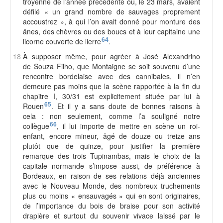
troyenne de l’année précédente où, le 23 mars, avaient
défilé « un grand nombre de sauvages proprement
accoustrez », à qui l’on avait donné pour monture des
ânes, des chèvres ou des boucs et à leur capitaine une
licorne couverte de lierre
64
.
18
À supposer même, pour agréer à José Alexandrino
de Souza Filho, que Montaigne se soit souvenu d’une
rencontre bordelaise avec des cannibales, il n’en
demeure pas moins que la scène rapportée à la fin du
chapitre I, 30/31 est explicitement située par lui à
Rouen
65
. Et il y a sans doute de bonnes raisons à
cela : non seulement, comme l’a souligné notre
collègue
66
, il lui importe de mettre en scène un roi-
enfant, encore mineur, âgé de douze ou treize ans
plutôt que de quinze, pour justifier la première
remarque des trois Tupinambas, mais le choix de la
capitale normande s’impose aussi, de préférence à
Bordeaux, en raison de ses relations déjà anciennes
avec le Nouveau Monde, des nombreux truchements
plus ou moins « ensauvagés » qui en sont originaires,
de l’importance du bois de braise pour son activité
drapière et surtout du souvenir vivace laissé par le