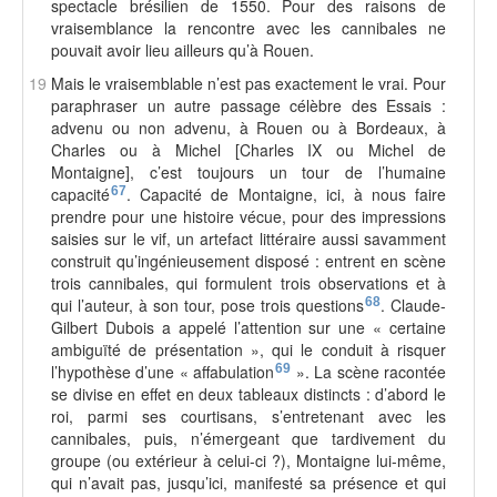
spectacle brésilien de 1550. Pour des raisons de
vraisemblance la rencontre avec les cannibales ne
pouvait avoir lieu ailleurs qu’à Rouen.
19
Mais le vraisemblable n’est pas exactement le vrai. Pour
paraphraser un autre passage célèbre des Essais :
advenu ou non advenu, à Rouen ou à Bordeaux, à
Charles ou à Michel [Charles IX ou Michel de
Montaigne], c’est toujours un tour de l’humaine
capacité
67
. Capacité de Montaigne, ici, à nous faire
prendre pour une histoire vécue, pour des impressions
saisies sur le vif, un artefact littéraire aussi savamment
construit qu’ingénieusement disposé : entrent en scène
trois cannibales, qui formulent trois observations et à
qui l’auteur, à son tour, pose trois questions
68
. Claude-
Gilbert Dubois a appelé l’attention sur une « certaine
ambiguïté de présentation », qui le conduit à risquer
l’hypothèse d’une « affabulation
69
». La scène racontée
se divise en effet en deux tableaux distincts : d’abord le
roi, parmi ses courtisans, s’entretenant avec les
cannibales, puis, n’émergeant que tardivement du
groupe (ou extérieur à celui-ci ?), Montaigne lui-même,
qui n’avait pas, jusqu’ici, manifesté sa présence et qui