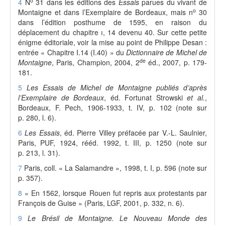
o
4
N
31 dans les éditions des
Essais
parues du vivant de
o
Montaigne et dans l’Exemplaire de Bordeaux, mais n
30
dans l’édition posthume de 1595, en raison du
déplacement du chapitre
i
, 14 devenu 40. Sur cette petite
énigme éditoriale, voir la mise au point de Philippe Desan :
entrée « Chapitre I.14 (I.40) » du
Dictionnaire de Michel de
de
Montaigne
, Paris, Champion, 2004, 2
éd., 2007, p. 179-
181.
5
Les Essais de Michel de Montaigne publiés d’après
l’Exemplaire de Bordeaux
, éd. Fortunat Strowski
et al.
,
Bordeaux, F. Pech, 1906-1933, t. IV, p. 102 (note sur
p. 280, l. 6).
6
Les Essais
, éd. Pierre Villey préfacée par V.-L. Saulnier,
Paris, PUF, 1924, rééd. 1992, t. III, p. 1250 (note sur
p. 213, l. 31).
7
Paris, coll. « La Salamandre », 1998, t. I, p. 596 (note sur
p. 357).
8
« En 1562, lorsque Rouen fut repris aux protestants par
François de Guise » (Paris, LGF, 2001, p. 332, n. 6).
9
Le Brésil de Montaigne. Le Nouveau Monde des