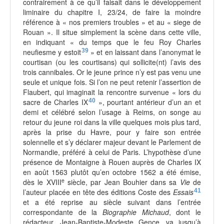
contrairement à ce qu’il faisait dans le développement
liminaire du chapitre I, 23/24, de faire la moindre
référence à « nos premiers troubles » et au « siege de
Rouan ». Il situe simplement la scène dans cette ville,
en indiquant « du temps que le feu Roy Charles
neufiesme y estoit
39
» et en laissant dans l’anonymat le
courtisan (ou les courtisans) qui sollicite(nt) l’avis des
trois cannibales. Or le jeune prince n’y est pas venu une
seule et unique fois. Si l’on ne peut retenir l’assertion de
Flaubert, qui imaginait la rencontre survenue « lors du
sacre de Charles IX
40
», pourtant antérieur d’un an et
demi et célébré selon l’usage à Reims, on songe au
retour du jeune roi dans la ville quelques mois plus tard,
après la prise du Havre, pour y faire son entrée
solennelle et s’y déclarer majeur devant le Parlement de
Normandie, préféré à celui de Paris. L’hypothèse d’une
présence de Montaigne à Rouen auprès de Charles IX
en août 1563 plutôt qu’en octobre 1562 a été émise,
e
dès le XVIII
siècle, par Jean Bouhier dans sa
Vie
de
l’auteur
placée en tête des éditions Coste des
Essais
41
et a été reprise au siècle suivant dans l’entrée
correspondante de la
Biographie Michaud
, dont le
rédacteur, Jean-Baptiste-Modeste Gence, va jusqu’à