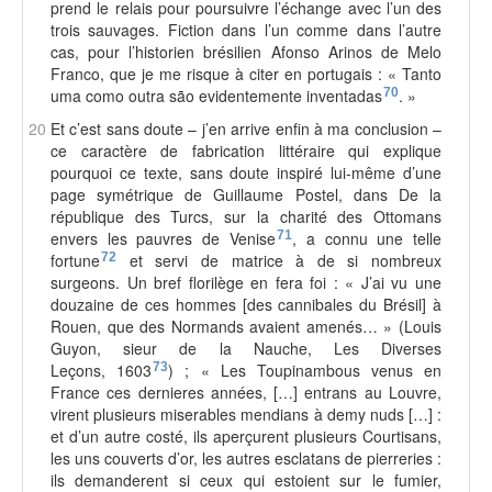
prend le relais pour poursuivre l’échange avec l’un des
trois sauvages. Fiction dans l’un comme dans l’autre
cas, pour l’historien brésilien Afonso Arinos de Melo
Franco, que je me risque à citer en portugais : « Tanto
uma como outra são evidentemente inventadas
70
. »
20
Et c’est sans doute – j’en arrive enfin à ma conclusion –
ce caractère de fabrication littéraire qui explique
pourquoi ce texte, sans doute inspiré lui-même d’une
page symétrique de Guillaume Postel, dans De la
république des Turcs, sur la charité des Ottomans
envers les pauvres de Venise
71
, a connu une telle
fortune
72
et servi de matrice à de si nombreux
surgeons. Un bref florilège en fera foi : « J’ai vu une
douzaine de ces hommes [des cannibales du Brésil] à
Rouen, que des Normands avaient amenés… » (Louis
Guyon, sieur de la Nauche, Les Diverses
Leçons, 1603
73
) ; « Les Toupinambous venus en
France ces dernieres années, […] entrans au Louvre,
virent plusieurs miserables mendians à demy nuds […] :
et d’un autre costé, ils aperçurent plusieurs Courtisans,
les uns couverts d’or, les autres esclatans de pierreries :
ils demanderent si ceux qui estoient sur le fumier,