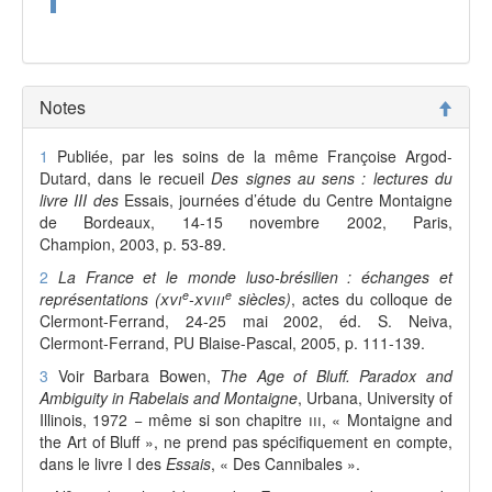
Notes
1
Publiée, par les soins de la même Françoise Argod-
Dutard, dans le recueil
Des signes au sens : lectures du
livre III des
Essais, journées d’étude du Centre Montaigne
de Bordeaux, 14-15 novembre 2002, Paris,
Champion, 2003, p. 53-89.
2
La France et le monde luso-brésilien : échanges et
e
e
représentations (
xvi
-
xviii
siècles)
,
actes du colloque de
Clermont-Ferrand, 24-25 mai 2002, éd. S. Neiva,
Clermont-Ferrand, PU Blaise-Pascal, 2005, p. 111-139.
3
Voir Barbara Bowen,
The Age of Bluff. Paradox and
Ambiguity in Rabelais and Montaigne
, Urbana, University of
Illinois, 1972 − même si son chapitre
iii
, « Montaigne and
the Art of Bluff », ne prend pas spécifiquement en compte,
dans le livre I des
Essais
, « Des Cannibales ».