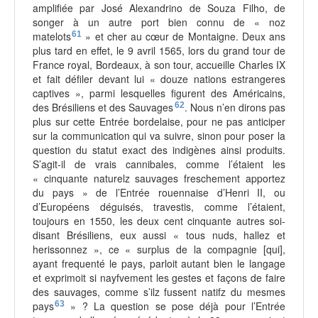
amplifiée par José Alexandrino de Souza Filho, de
songer à un autre port bien connu de « noz
matelots
61
» et cher au cœur de Montaigne. Deux ans
plus tard en effet, le 9 avril 1565, lors du grand tour de
France royal, Bordeaux, à son tour, accueille Charles IX
et fait défiler devant lui « douze nations estrangeres
captives », parmi lesquelles figurent des Américains,
des Brésiliens et des Sauvages
62
. Nous n’en dirons pas
plus sur cette Entrée bordelaise, pour ne pas anticiper
sur la communication qui va suivre, sinon pour poser la
question du statut exact des indigènes ainsi produits.
S’agit-il de vrais cannibales, comme l’étaient les
« cinquante naturelz sauvages freschement apportez
du pays » de l’Entrée rouennaise d’Henri II, ou
d’Européens déguisés, travestis, comme l’étaient,
toujours en 1550, les deux cent cinquante autres soi-
disant Brésiliens, eux aussi « tous nuds, hallez et
herissonnez », ce « surplus de la compagnie [qui],
ayant frequenté le pays, parloit autant bien le langage
et exprimoit si nayfvement les gestes et façons de faire
des sauvages, comme s’ilz fussent natifz du mesmes
pays
63
» ? La question se pose déjà pour l’Entrée