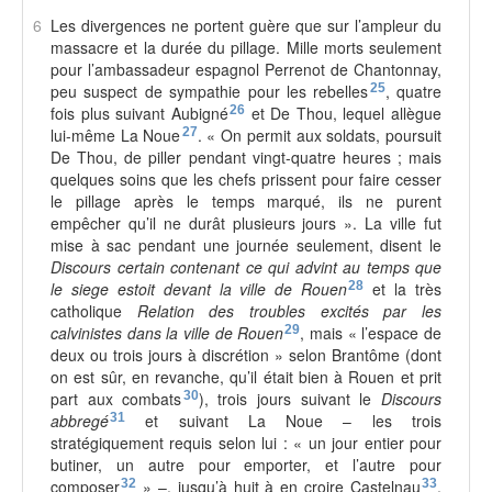
6
Les divergences ne portent guère que sur l’ampleur du
massacre et la durée du pillage. Mille morts seulement
pour l’ambassadeur espagnol Perrenot de Chantonnay,
peu suspect de sympathie pour les rebelles
25
, quatre
fois plus suivant Aubigné
26
et De Thou, lequel allègue
lui-même La Noue
27
. « On permit aux soldats, poursuit
De Thou, de piller pendant vingt-quatre heures ; mais
quelques soins que les chefs prissent pour faire cesser
le pillage après le temps marqué, ils ne purent
empêcher qu’il ne durât plusieurs jours ». La ville fut
mise à sac pendant une journée seulement, disent le
Discours certain contenant ce qui advint au temps que
le siege estoit devant la ville de Rouen
28
et la très
catholique
Relation des troubles excités par les
calvinistes dans la ville de Rouen
29
, mais « l’espace de
deux ou trois jours à discrétion » selon Brantôme (dont
on est sûr, en revanche, qu’il était bien à Rouen et prit
part aux combats
30
), trois jours suivant le
Discours
abbregé
31
et suivant La Noue – les trois
stratégiquement requis selon lui : « un jour entier pour
butiner, un autre pour emporter, et l’autre pour
composer
32
» –, jusqu’à huit à en croire Castelnau
33
.