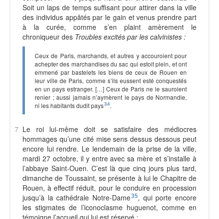
Soit un laps de temps suffisant pour attirer dans la ville
des individus appâtés par le gain et venus prendre part
à la curée, comme s’en plaint amèrement le
chroniqueur des
Troubles excités par les calvinistes :
Ceux de Paris, marchands, et autres y accouroient pour
achepter des marchandises du sac qui estoit plein, et ont
emmené par bastelets les biens de ceux de Rouen en
leur ville de Paris, comme s’ils eussent esté conquestés
en un pays estranger. […] Ceux de Paris ne le sauroient
renier ; aussi jamais n’aymèrent le pays de Normandie,
ni les habitants dudit pays
34
.
7
Le roi lui-même doit se satisfaire des médiocres
hommages qu’une cité mise sens dessus dessous peut
encore lui rendre. Le lendemain de la prise de la ville,
mardi 27 octobre, il y entre avec sa mère et s’installe à
l’abbaye Saint-Ouen. C’est là que cinq jours plus tard,
dimanche de Toussaint, se présente à lui le Chapitre de
Rouen, à effectif réduit, pour le conduire en procession
jusqu’à la cathédrale Notre-Dame
35
, qui porte encore
les stigmates de l’iconoclasme huguenot, comme en
témoigne l’accueil qui lui est réservé :