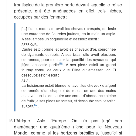
frontispice de la première porte devant laquelle le roi se
présente, ont été aménagées en effet trois niches,
occupées par des femmes :
[…] l’une, moresse, avoit les cheveux crespés, en teste
une couronne de fleuretes jaulnes, en la main un aspic.
A ses jambes un coquodrille et dessouz escrit :
affriqua
.
L’autre estoit brune, et avoit les cheveux d’or, couronnée
de dyamants et rubis. A ses bras, elle avoit plusieurs
couronnes, pour monstrer la quantité des royaumes qui
[s]ont en ceste partie
56
. A ses piedz estoit un grand
fourmy cornu, de ceux que Pline dit amasser l’or. Et
dessoubz estoit escrit :
asia
.
La troisiesme estoit blonde, et avoit les cheveux d’argent
couronnée d’un chapelet de roses, en une des mains
elle avoit un liz, en l’autre une corne d’abondance pleine
de fruitz, à ses pieds un toreau, et dessoubz estoit escrit :
europa
57
.
16
L’Afrique, l’Asie, l’Europe. On n’a pas jugé bon
d’aménager une quatrième niche pour le Nouveau
Monde, comme si les horizons brésiliens, jusqu’ici si