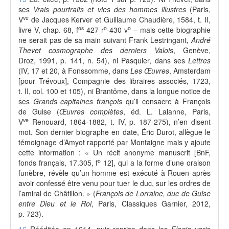
ses
Vrais pourtraits et vies des hommes illustres
(Paris,
ve
V
de Jacques Kerver et Guillaume Chaudière, 1584, t. II,
os
o
o
livre V, chap. 68, f
427 r
-430 v
– mais cette biographie
ne serait pas de sa main suivant Frank Lestringant,
André
Thevet cosmographe des derniers Valois
, Genève,
Droz, 1991, p. 141, n. 54), ni Pasquier, dans ses
Lettres
(IV, 17 et 20, à Fonssomme, dans
Les Œuvres
, Amsterdam
[pour Trévoux], Compagnie des libraires associés, 1723,
t. II, col. 100 et 105), ni Brantôme, dans la longue notice de
ses
Grands capitaines françois
qu’il consacre à François
de Guise (
Œuvres complètes
, éd. L. Lalanne, Paris,
ve
V
Renouard, 1864-1882, t. IV, p. 187-275), n’en disent
mot. Son dernier biographe en date, Éric Durot, allègue le
témoignage d’Amyot rapporté par Montaigne mais y ajoute
cette information : « Un récit anonyme manuscrit [BnF,
o
fonds français, 17.305, f
12], qui a la forme d’une oraison
funèbre, révèle qu’un homme est exécuté à Rouen après
avoir confessé être venu pour tuer le duc, sur les ordres de
l’amiral de Châtillon. » (
François de Lorraine, duc de Guise
entre Dieu et le Roi
, Paris, Classiques Garnier, 2012,
p. 723).