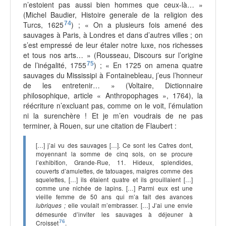
n’estoient pas aussi bien hommes que ceux-là… »
(Michel Baudier, Histoire generale de la religion des
Turcs, 1625
74
) ; « On a plusieurs fois amené des
sauvages à Paris, à Londres et dans d’autres villes ; on
s’est empressé de leur étaler notre luxe, nos richesses
et tous nos arts… » (Rousseau, Discours sur l’origine
de l’inégalité, 1755
75
) ; « En 1725 on amena quatre
sauvages du Mississipi à Fontainebleau, j’eus l’honneur
de les entretenir… » (Voltaire, Dictionnaire
philosophique, article « Anthropophages », 1764), la
réécriture n’excluant pas, comme on le voit, l’émulation
ni la surenchère ! Et je m’en voudrais de ne pas
terminer, à Rouen, sur une citation de Flaubert :
[…] j’ai vu des sauvages […]. Ce sont les Cafres dont,
moyennant la somme de cinq sols, on se procure
l’exhibition, Grande-Rue, 11. Hideux, splendides,
couverts d’amulettes, de tatouages, maigres comme des
squelettes, […] ils étaient quatre et ils grouillaient […]
comme une nichée de lapins. […] Parmi eux est une
vieille femme de 50 ans qui m’a fait des avances
elle voulait m’embrasser. […] J’ai une envie
lubriques ;
démesurée d’inviter les sauvages à déjeuner à
Croisset
76
.