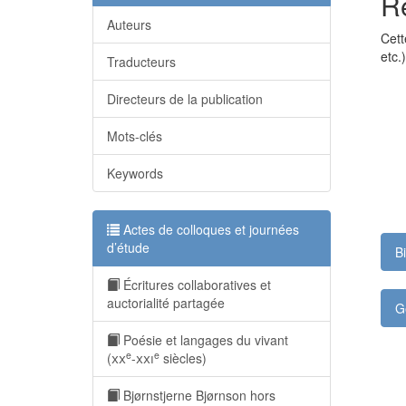
R
Auteurs
Cett
etc.)
Traducteurs
Directeurs de la publication
Mots-clés
Keywords
Actes de colloques et journées
d’étude
B
Écritures collaboratives et
auctorialité partagée
G
Poésie et langages du vivant
e
e
(
xx
-
xxi
siècles)
Bjørnstjerne Bjørnson hors