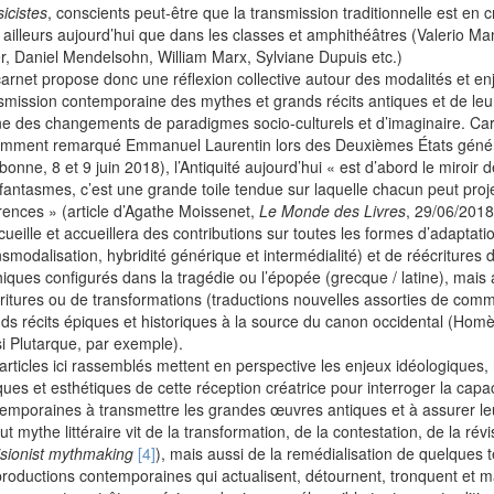
sicistes
, conscients peut-être que la transmission traditionnelle est en cr
 ailleurs aujourd’hui que dans les classes et amphithéâtres (Valerio Ma
er, Daniel Mendelsohn, William Marx, Sylviane Dupuis etc.)
arnet propose donc une réflexion collective autour des modalités et en
smission contemporaine des mythes et grands récits antiques et de leu
ne des changements de paradigmes socio-culturels et d’imaginaire. Ca
mment remarqué Emmanuel Laurentin lors des Deuxièmes États généra
bonne, 8 et 9 juin 2018), l’Antiquité aujourd’hui « est d’abord le miroir 
fantasmes, c’est une grande toile tendue sur laquelle chacun peut proj
rences » (article d’Agathe Moissenet,
Le Monde des Livres
, 29/06/2018
ccueille et accueillera des contributions sur toutes les formes d’adaptati
nsmodalisation, hybridité générique et intermédialité) et de réécritures 
iques configurés dans la tragédie ou l’épopée (grecque / latine), mais 
ritures ou de transformations (traductions nouvelles assorties de com
ds récits épiques et historiques à la source du canon occidental (Homèr
i Plutarque, par exemple).
articles ici rassemblés mettent en perspective les enjeux idéologiques
ques et esthétiques de cette réception créatrice pour interroger la cap
emporaines à transmettre les grandes œuvres antiques et à assurer l
out mythe littéraire vit de la transformation, de la contestation, de la rév
isionist mythmaking
[4]
), mais aussi de la remédialisation de quelques 
productions contemporaines qui actualisent, détournent, tronquent et m