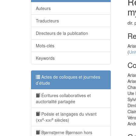
Ré
my
Auteurs
Traducteurs
dir.
Directeurs de la publication
Re
Mots-clés
Aria
(
Uni
Keywords
Co
Aria
Actes de colloques et journées
Aria
d’étude
Cha
Ute
Écritures collaboratives et
Sylv
auctorialité partagée
Dimi
Clai
Poésie et langages du vivant
Vér
e
e
(
xx
-
xxi
siècles)
Andr
Bjørnstjerne Bjørnson hors