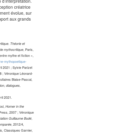
 d’interprétation.
eption créatrice
ment évolue, sur
apport aux grands
itique. Théorie et
, Paris,
de mythocritique
tre mythe et fiction »,
-une-mythopoetique-
il 2021 ; Sylvie Parizet
8 ; Véronique Léonard-
itaires Blaise-Pascal,
on, dialogues,
ril 2021.
osi,
Homer in the
Press, 2007 ; Véronique
,
ciation Guillaume Budé
, 2012/4,
Comparée
is, Classiques Garnier,