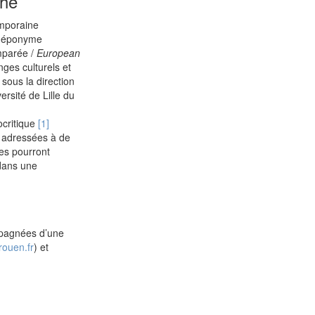
che
emporaine
er éponyme
mparée /
European
ges culturels et
 sous la direction
ersité de Lille du
ocritique
[1]
s adressées à de
es pourront
 dans une
mpagnées d’une
rouen.fr
) et