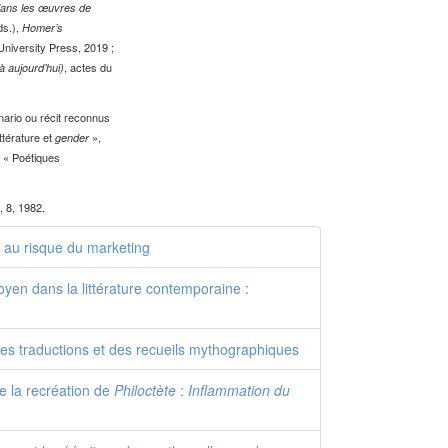
 dans les œuvres de
ds.),
Homer’s
University Press, 2019 ;
, actes du
à aujourd’hui)
nario ou récit reconnus
ttérature et
»,
gender
. « Poétiques
, 8, 1982.
n au risque du marketing
oyen dans la littérature contemporaine :
es traductions et des recueils mythographiques
e la recréation de
Philoctète
:
Inflammation du