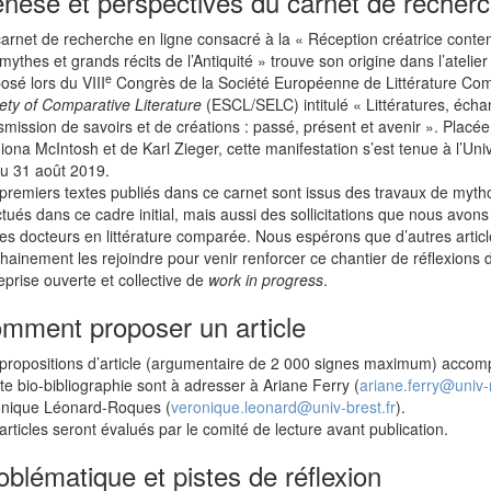
nèse et perspectives du carnet de recher
arnet de recherche en ligne consacré à la « Réception créatrice cont
mythes et grands récits de l’Antiquité » trouve son origine dans l’ateli
e
osé lors du VIII
Congrès de la Société Européenne de Littérature Co
ety of Comparative Literature
(ESCL/SELC) intitulé « Littératures, échan
smission de savoirs et de créations : passé, présent et avenir ». Placée
iona McIntosh et de Karl Zieger, cette manifestation s’est tenue à l’Univ
u 31 août 2019.
premiers textes publiés dans ce carnet sont issus des travaux de myth
ctués dans ce cadre initial, mais aussi des sollicitations que nous avon
es docteurs en littérature comparée. Nous espérons que d’autres articl
hainement les rejoindre pour venir renforcer ce chantier de réflexions
eprise ouverte et collective de
work in progress
.
mment proposer un article
propositions d’article (argumentaire de 2 000 signes maximum) acco
te bio-bibliographie sont à adresser à Ariane Ferry (
ariane.ferry@univ-
nique Léonard-Roques (
veronique.leonard@univ-brest.fr
).
articles seront évalués par le comité de lecture avant publication.
oblématique et pistes de réflexion