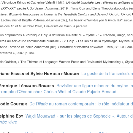
 Véronique Krings et Catherine Valentini (dir.),
L’Antiquité imaginée. Les références antiques
e
e
, Bordeaux, Ausonius, 2019 ; Fiona Cox and Elena Theodorakopoulos (e
n (XX
-XXI
siècles)
, Oxford, Oxford 
ters. Women’s Responses to Homer in the Twentieth Century and Beyond
e
 Lechevalier et Brigitte Poitrenaud-Lamesi (dir.),
Un besoin d’Homère (de la fin du XX
siècle 
que des 15 et 16 octobre 2020, Université de Caen, à paraître.
s empruntons à Véronique Gély la définition suivante du « mythe » : « Tradition, image, scé
pétés au sein d’une communauté humaine » (V. Gély, « Les sexes de la mythologie. Mythes, li
Anne Tomiche et Pierre Zoberman (dir.),
, Paris, SFLGC, coll
Littérature et identités sexuelles
ratistes », 2007, p. 48).
cia Ostriker, « The Thieves of Language: Women Poets and Revisionist Mythmaking »,
Signs
riane
Eissen
et Sylvie
Humbert-Mougin
Le geste de la transmissio
éronique
Léonard-Roques
Revisiter une figure mineure du mythe tr
’exemple d’Œnonè chez Christa Wolf et Claude Pujade-Renaud
lodie
Coutier
De l’
Iliade
au roman contemporain : le rôle médiateur d
elphine
Edy
Wajdi Mouawad « sur les plages de Sophocle ». Autour d
erbe vivre