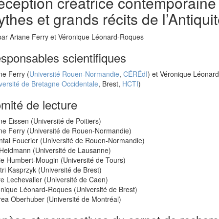
ception créatrice contemporaine
thes et grands récits de l’Antiqui
 par Ariane Ferry et Véronique Léonard-Roques
sponsables scientifiques
ne Ferry (
Université Rouen-Normandie
,
CÉRÉdI
) et Véronique Léonar
versité de Bretagne Occidentale
, Brest,
HCTI
)
mité de lecture
ne Eissen (Université de Poitiers)
ne Ferry (Université de Rouen-Normandie)
ntal Foucrier (Université de Rouen-Normandie)
 Heidmann (Université de Lausanne)
ie Humbert-Mougin (Université de Tours)
tri Kasprzyk (Université de Brest)
re Lechevalier (Université de Caen)
onique Léonard-Roques (Université de Brest)
ea Oberhuber (Université de Montréal)