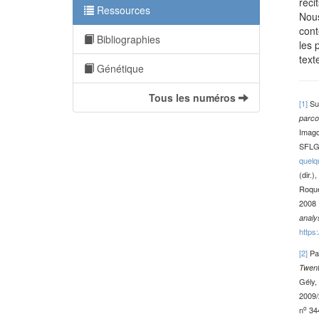
réci
Ressources
Nous
cont
Bibliographies
les 
text
Génétique
Tous les numéros
[1]
Sur
parco
Imago
SFLGC
quelq
(dir.),
Roque
2008 
analy
https
[2]
Par
Twent
Gély, 
2009/
o
n
344