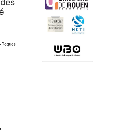
 des
té
d-Roques