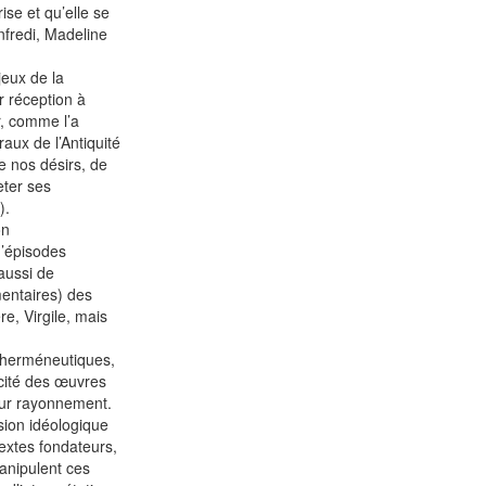
ise et qu’elle se
nfredi, Madeline
jeux de la
r réception à
r, comme l’a
ux de l’Antiquité
de nos désirs, de
eter ses
).
on
d’épisodes
aussi de
mentaires) des
e, Virgile, mais
, herméneutiques,
acité des œuvres
eur rayonnement.
ision idéologique
textes fondateurs,
anipulent ces