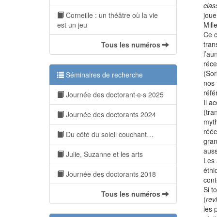
clas
joue
Corneille : un théâtre où la vie
Mill
est un jeu
Ce c
tran
Tous les numéros
l’au
réce
(Sor
Séminaires de recherche
nos 
réfé
Journée des doctorant·e·s 2025
Il a
(tra
Journée des doctorants 2024
myth
rééc
Du côté du soleil couchant…
gran
auss
Julie, Suzanne et les arts
Les 
éthi
Journée des doctorants 2018
cont
Si t
Tous les numéros
(
rev
les 