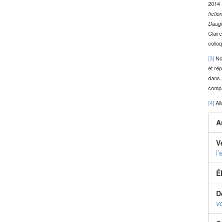
2014 ;
fictio
Daugh
Claire
collo
[3]
Nou
et ré
dans 
compa
[4]
Ali
A
V
l
É
D
v