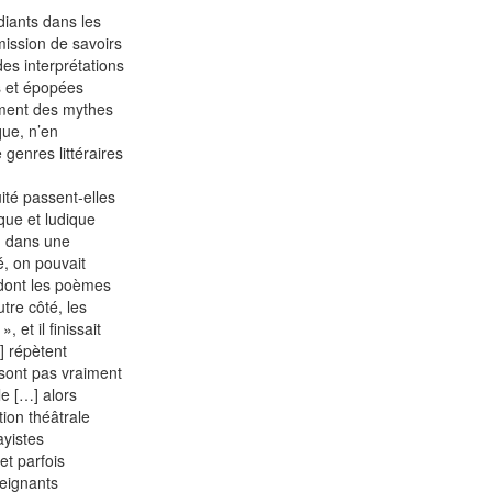
diants dans les
ission de savoirs
es interprétations
es et épopées
ement des mythes
que, n’en
genres littéraires
uité passent-elles
ique et ludique
, dans une
é, on pouvait
dont les poèmes
tre côté, les
 et il finissait
] répètent
sont pas vraiment
e […] alors
tion théâtrale
yistes
et parfois
seignants