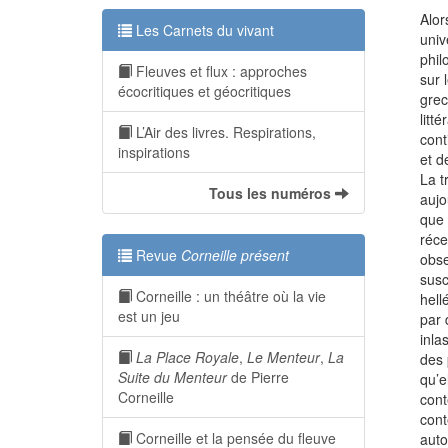
Alor
Les Carnets du vivant
univ
phil
Fleuves et flux : approches
sur 
écocritiques et géocritiques
grec
litt
L’Air des livres. Respirations,
cont
inspirations
et d
La t
Tous les numéros
aujo
que 
réce
Revue
Corneille présent
obse
susc
Corneille : un théâtre où la vie
hell
est un jeu
par 
inla
La Place Royale
,
Le Menteur
,
La
des 
Suite du Menteur
de Pierre
qu’e
Corneille
cont
cont
Corneille et la pensée du fleuve
auto