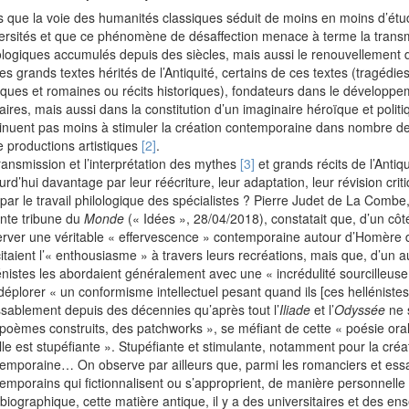
s que la voie des humanités classiques séduit de moins en moins d’étu
ersités et que ce phénomène de désaffection menace à terme la transm
ologiques accumulés depuis des siècles, mais aussi le renouvellement d
les grands textes hérités de l’Antiquité, certains de ces textes (tragédi
ques et romaines ou récits historiques), fondateurs dans le développ
éraires, mais aussi dans la constitution d’un imaginaire héroïque et politi
inuent pas moins à stimuler la création contemporaine dans nombre de 
e productions artistiques
[2]
.
ransmission et l’interprétation des mythes
[3]
et grands récits de l’Antiq
urd’hui davantage par leur réécriture, leur adaptation, leur révision crit
par le travail philologique des spécialistes ? Pierre Judet de La Combe
nte tribune du
Monde
(« Idées », 28/04/2018), constatait que, d’un côt
rver une véritable « effervescence » contemporaine autour d’Homère 
itaient l’« enthousiasme » à travers leurs recréations, mais que, d’un au
énistes les abordaient généralement avec une « incrédulité sourcilleuse »,
déplorer « un conformisme intellectuel pesant quand ils [ces hellénistes
ssablement depuis des décennies qu’après tout l’
Iliade
et l’
Odyssée
ne 
poèmes construits, des patchworks », se méfiant de cette « poésie oral
lle est stupéfiante ». Stupéfiante et stimulante, notamment pour la créa
emporaine… On observe par ailleurs que, parmi les romanciers et essa
emporains qui fictionnalisent ou s’approprient, de manière personnelle 
biographique, cette matière antique, il y a des universitaires et des en