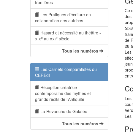
Ge
frontières
Ce c
Les Pratiques d’écriture en
des 
collaboration des autrices
prop
Soci
Hasard et nécessité au théâtre -
tran
e
e
xix
au
xxi
siècle
de F
28 a
Tous les numéros
Les 
effe
jeun
Les Carnets comparatistes du
proc
CÉRÉdI
entr
Co
Réception créatrice
contemporaine des mythes et
Les 
grands récits de l’Antiquité
cour
Véro
La Revanche de Galatée
Les 
Tous les numéros
Pr