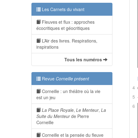
Les Carnets du vivant
Fleuves et flux : approches
écocritiques et géocritiques
L’Air des livres. Respirations,
inspirations
Tous les numéros
Revue
Corneille présent
4
Corneille : un théâtre où la vie
5
est un jeu
6
La Place Royale
,
Le Menteur
,
La
Suite du Menteur
de Pierre
Corneille
Corneille et la pensée du fleuve