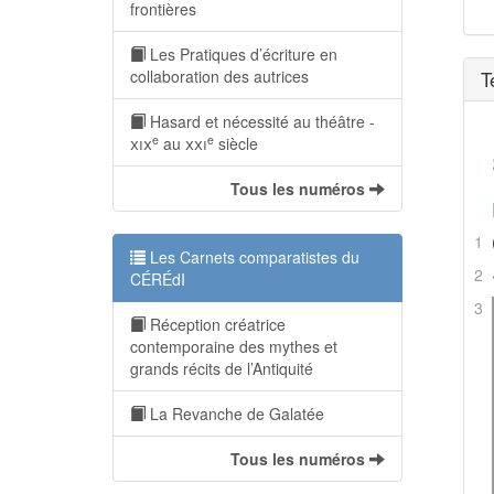
frontières
Les Pratiques d’écriture en
T
collaboration des autrices
Hasard et nécessité au théâtre -
e
e
xix
au
xxi
siècle
Tous les numéros
1
Les Carnets comparatistes du
2
CÉRÉdI
3
Réception créatrice
contemporaine des mythes et
grands récits de l’Antiquité
La Revanche de Galatée
Tous les numéros