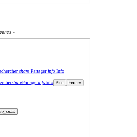
rsanes
»