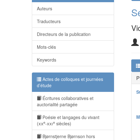
Auteurs
S
Traducteurs
Vi
Directeurs de la publication
Mots-clés
Keywords
P
Actes de colloques et journées
d’étude
S
Écritures collaboratives et
auctorialité partagée
M
Poésie et langages du vivant
e
e
(
xx
-
xxi
siècles)
Bjørnstjerne Bjørnson hors