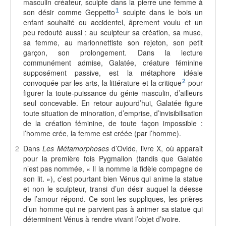
masculin créateur, sculpte dans la pierre une femme à
son désir comme Geppetto
1
sculpte dans le bois un
enfant souhaité ou accidentel, âprement voulu et un
peu redouté aussi : au sculpteur sa création, sa muse,
sa femme, au marionnettiste son rejeton, son petit
garçon, son prolongement. Dans la lecture
communément admise, Galatée, créature féminine
supposément passive, est la métaphore idéale
convoquée par les arts, la littérature et la critique
2
pour
figurer la toute-puissance du génie masculin, d’ailleurs
seul concevable. En retour aujourd’hui, Galatée figure
toute situation de minoration, d’emprise, d’invisibilisation
de la création féminine, de toute façon impossible :
l’homme crée, la femme est créée (par l’homme).
2
Dans
Les Métamorphoses
d’Ovide, livre X, où apparait
pour la première fois Pygmalion (tandis que Galatée
n’est pas nommée, « Il la nomme la fidèle compagne de
son lit. »), c’est pourtant bien Vénus qui anime la statue
et non le sculpteur, transi d’un désir auquel la déesse
de l’amour répond. Ce sont les suppliques, les prières
d’un homme qui ne parvient pas à animer sa statue qui
déterminent Vénus à rendre vivant l’objet d’ivoire.