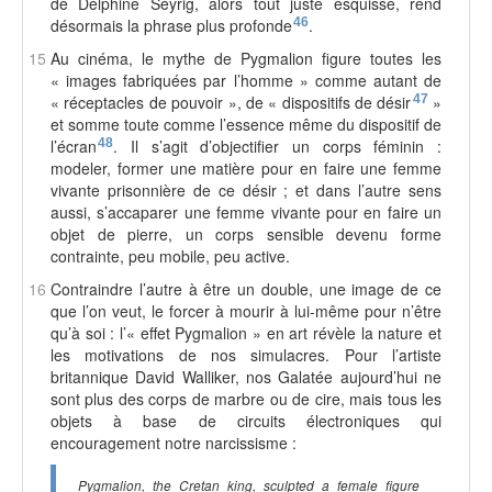
de Delphine Seyrig, alors tout juste esquissé, rend
désormais la phrase plus profonde
46
.
15
Au cinéma, le mythe de Pygmalion figure toutes les
« images fabriquées par l’homme » comme autant de
« réceptacles de pouvoir », de « dispositifs de désir
47
»
et somme toute comme l’essence même du dispositif de
l’écran
48
. Il s’agit d’objectifier un corps féminin :
modeler, former une matière pour en faire une femme
vivante prisonnière de ce désir ; et dans l’autre sens
aussi, s’accaparer une femme vivante pour en faire un
objet de pierre, un corps sensible devenu forme
contrainte, peu mobile, peu active.
16
Contraindre l’autre à être un double, une image de ce
que l’on veut, le forcer à mourir à lui-même pour n’être
qu’à soi : l’« effet Pygmalion » en art révèle la nature et
les motivations de nos simulacres. Pour l’artiste
britannique David Walliker, nos Galatée aujourd’hui ne
sont plus des corps de marbre ou de cire, mais tous les
objets à base de circuits électroniques qui
encouragement notre narcissisme :
Pygmalion, the Cretan king, sculpted a female figure