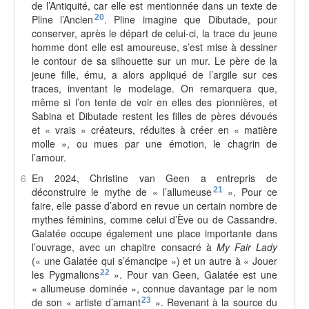
de l’Antiquité, car elle est mentionnée dans un texte de
Pline l’Ancien
20
. Pline imagine que Dibutade, pour
conserver, après le départ de celui-ci, la trace du jeune
homme dont elle est amoureuse, s’est mise à dessiner
le contour de sa silhouette sur un mur. Le père de la
jeune fille, ému, a alors appliqué de l’argile sur ces
traces, inventant le modelage. On remarquera que,
même si l’on tente de voir en elles des pionnières, et
Sabina et Dibutade restent les filles de pères dévoués
et « vrais » créateurs, réduites à créer en « matière
molle », ou mues par une émotion, le chagrin de
l’amour.
6
En 2024, Christine van Geen a entrepris de
déconstruire le mythe de « l’allumeuse
21
». Pour ce
faire, elle passe d’abord en revue un certain nombre de
mythes féminins, comme celui d’Ève ou de Cassandre.
Galatée occupe également une place importante dans
l’ouvrage, avec un chapitre consacré à
My Fair Lady
(« une Galatée qui s’émancipe ») et un autre à « Jouer
les Pygmalions
22
». Pour van Geen, Galatée est une
« allumeuse dominée », connue davantage par le nom
de son « artiste d’amant
23
». Revenant à la source du