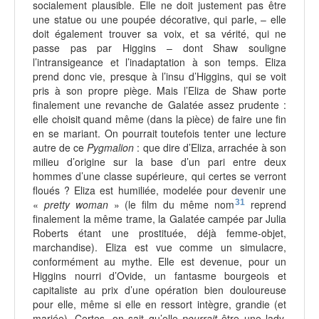
socialement plausible. Elle ne doit justement pas être
une statue ou une poupée décorative, qui parle, – elle
doit également trouver sa voix, et sa vérité, qui ne
passe pas par Higgins – dont Shaw souligne
l’intransigeance et l’inadaptation à son temps. Eliza
prend donc vie, presque à l’insu d’Higgins, qui se voit
pris à son propre piège. Mais l’Eliza de Shaw porte
finalement une revanche de Galatée assez prudente :
elle choisit quand même (dans la pièce) de faire une fin
en se mariant. On pourrait toutefois tenter une lecture
autre de ce
Pygmalion
: que dire d’Eliza, arrachée à son
milieu d’origine sur la base d’un pari entre deux
hommes d’une classe supérieure, qui certes se verront
floués ? Eliza est humiliée, modelée pour devenir une
«
pretty woman
» (le film du même nom
31
reprend
finalement la même trame, la Galatée campée par Julia
Roberts étant une prostituée, déjà femme-objet,
marchandise). Eliza est vue comme un simulacre,
conformément au mythe. Elle est devenue, pour un
Higgins nourri d’Ovide, un fantasme bourgeois et
capitaliste au prix d’une opération bien douloureuse
pour elle, même si elle en ressort intègre, grandie (et
mariée). Certes, on sait qu’elle
pourrait
être une lady.