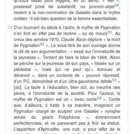
qu’Eliza faisait pour Higgins, en un sens). « Her »,
possessif privé de substantif, ou pronom-objet
50
,
revient à la non-nomination de Galatée dans le mythe
ovidien : il est bien question de la femme essentialisée.
18
D’un tournant du siècle à l’autre, le mythe de Pygmalion
n’en finit en effet pas de revivre – ou de mourir
51
. Au
creux des années 1970, Claude Alzon déplore « la mort
de Pygmalion
52
». Le sous-titre de son ouvrage donne
la clé de son argumentation : « essai sur l’immaturité de
la jeunesse ». Tentant de faire le bilan de 1968, Alzon
se penche sur la jeunesse de son pays, « hissée sur un
piédestal », mais qui ne peut qu’« échouer et
décevoir », dans un contexte de « pouvoir répressif,
d’un P.C. démobilisé et d’un ultra-gauchisme débile
53
»
[
sic
]. La faute à l’éducation, bien sûr, au meurtre des
pères, à l’immaturité de la société. Pour l’auteur, le
mythe de Pygmalion est un « beau conte
54
». Conte
que, d’ailleurs, il traite à sa manière, imaginant un
Pygmalion chargé de sculpter une Galatée « nymphe
aimée du géant Polyphème », éminemment
perfectionniste, et ne parvenant pas à finir sa statue.
L’apparition d’Aphrodite, une nuit, a pour effet de le