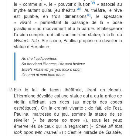
le « comme si », le « pouvoir d’illusion
39
» associé au
mythe autant qu’au jeu théâtral
40
. Au théâtre, le rêve
est jouable, en trois dimensions
41
, le spectacle
« vivant » permettant le passage de la « pose
plastique » au mouvement et à la parole. Shakespeare
l’a bien compris, qui fait s’animer une statue, à la fin du
Winter’s Tale.
Sur scène, Paulina propose de dévoiler la
statue d’Hermione,
As she lived peerless
So her dead likeness, I do well believe
Excels whatever yet you look’d upon
.
Or hand of man hath done
13
Elle le fait de façon théâtrale, tirant un rideau.
L’Hermione dévoilée est une statue qui a eu la grâce de
vieillir, affichant ses rides (au mépris des codes
esthétiques). On la croirait vivante : de fait, elle l’est.
Paulina, maitresse du jeu, somme la statue de se
réveiller («
be stone no more
»), sous les yeux
émerveillés de ceux qui la regardent («
Strike all that
look upon with marvel
») : c’est le miracle de Galatée,