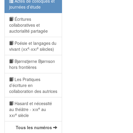
Actes de colloques et
journées d’étude
Écritures
collaboratives et
auctorialité partagée
Poésie et langages du
e
e
vivant (
xx
-
xxi
siècles)
Bjørnstjerne Bjørnson
hors frontières
Les Pratiques
d’écriture en
collaboration des autrices
Hasard et nécessité
e
au théâtre -
xix
au
e
xxi
siècle
Tous les numéros