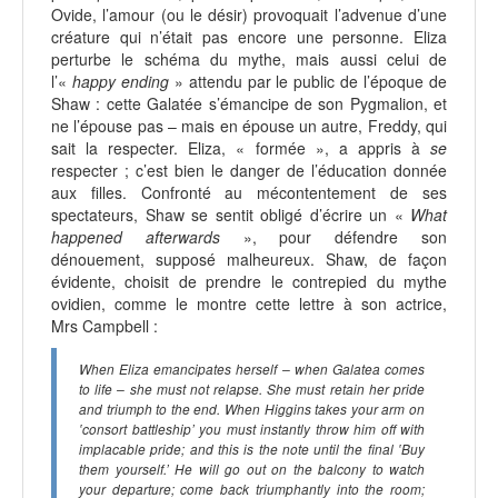
Ovide, l’amour (ou le désir) provoquait l’advenue d’une
créature qui n’était pas encore une personne. Eliza
perturbe le schéma du mythe, mais aussi celui de
l’«
happy ending
» attendu par le public de l’époque de
Shaw : cette Galatée s’émancipe de son Pygmalion, et
ne l’épouse pas – mais en épouse un autre, Freddy, qui
sait la respecter. Eliza, « formée », a appris à
se
respecter ; c’est bien le danger de l’éducation donnée
aux filles. Confronté au mécontentement de ses
spectateurs, Shaw se sentit obligé d’écrire un «
What
happened afterwards
», pour défendre son
dénouement, supposé malheureux. Shaw, de façon
évidente, choisit de prendre le contrepied du mythe
ovidien, comme le montre cette lettre à son actrice,
Mrs Campbell :
When Eliza emancipates herself – when Galatea comes
to life – she must not relapse. She must retain her pride
and triumph to the end. When Higgins takes your arm on
‛consort battleship’ you must instantly throw him off with
implacable pride; and this is the note until the final ‛Buy
them yourself.’ He will go out on the balcony to watch
your departure; come back triumphantly into the room;