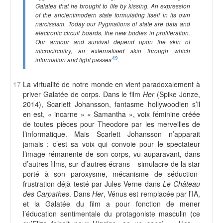
Galatea that he brought to life by kissing. An expression
of the ancient/modern state formulating itself in its own
narcissism. Today our Pygmalions of state are data and
electronic circuit boards, the new bodies in proliferation.
Our armour and survival depend upon the skin of
microcircuitry, an externalised skin through which
49
.
information and light passes
17
La virtualité de notre monde en vient paradoxalement à
priver Galatée de corps. Dans le film
Her
(Spike Jonze,
2014), Scarlett Johansson, fantasme hollywoodien s’il
en est, « incarne » « Samantha », voix féminine créée
de toutes pièces pour Theodore par les merveilles de
l’informatique. Mais Scarlett Johansson n’apparait
jamais : c’est sa voix qui convoie pour le spectateur
l’image rémanente de son corps, vu auparavant, dans
d’autres films, sur d’autres écrans – simulacre de la star
porté à son paroxysme, mécanisme de séduction-
frustration déjà testé par Jules Verne dans
Le Château
des Carpathes
. Dans
Her
, Vénus est remplacée par l’IA,
et la Galatée du film a pour fonction de mener
l’éducation sentimentale du protagoniste masculin (ce