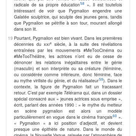
radicale de sa propre éducation
58
». Il est toutefois
intéressant de voir que Pygmalion engendre une
Galatée sculptrice, qui sculpte des jeunes gens, tandis
que Pygmalion se pétrifie à son tour, mourant allongé
dans son lit.
19
Pourtant, Pygmalion est bien vivant. Dans les premières
e
décennies du
xxi
siècle, à la suite des révélations
entraînées par les mouvements #MeTooCinéma ou
#MeTooThéâtre, les actrices n’ont eu de cesse de
dénoncer les relations inégalitaires entre le génie
(masculin) et son interprète ou sa créature (féminine,
ou considérée comme inférieure, donc féminine, face
au mythe viriliste du génie, et du réalisateur
59
). Dans le
contexte, la figure de Pygmalion fait un fracassant
retour. C’est par exemple
Télérama
qui, dans un dossier
spécial consacré aux « jeunes actrices sous emprise »,
écrit, parlant des années 1990 : « le mythe du metteur
en scène pygmalion est alors un modèle
particulièrement en vogue dans le cinéma français
60
».
« Pygmalion » a ici position d’adjectif, et devient
presque une épithète de nature. Dans le monde du
cinéma, la Nouvelle Vague, relayée par l’atmosphère de