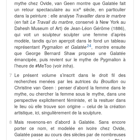
mythe chez Ovide, van Geen montre que Galatée fait
e
un retour spectaculaire au
xix
siècle, en particulier
dans la peinture : elle analyse
Travailler dans le marbre
(en fait
Le Travail du marbre
, conservé à New York au
Dahesh Museum of Art) de Jean-Léon Gérôme (1886),
qui voit un sculpteur sculpter une femme d’après
modèle, tandis qu’on aperçoit dans le fond un tableau
représentant
Pygmalion et Galatée
24
, montre ensuite
que George Bernard Shaw propose une Galatée
émancipée, puis revient sur le mythe de Pygmalion à
l’heure de #MeToo (voir
infra
).
7
Le présent volume s’inscrit dans le droit fil des
recherches menées par les autrices du
Brouillon
ou
Christine van Geen : penser d’abord la femme dans le
mythe, ou chercher la femme sous le mythe, dans une
perspective explicitement féministe, et la resituer dans
le lieu où elle trouve son origine – celui de la création
artistique, ici, singulièrement de la sculpture.
8
Mais revenons-en d’abord à Galatée. Sans encore
porter ce nom, et modelée en ivoire chez Ovide,
Galatée passe au cours des siècles par de nombreuses