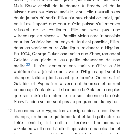
Mais Shaw choisit de la donner à Freddy, et de la
laisser dans sa classe sociale, dont elle n’aurait sans
doute jamais dû sortir. Eliza n’a pas choisi ce trajet, qui
ne lui est imposé que pour qu’elle puisse s’affirmer en
refusant de le continuer. Elle ne sera pas une
« transfuge de classe ». Pareille vision sera impossible
pour les Américains : au pays du tout est possible, Eliza,
dans les versions outre-Atlantique, reviendra à Higgins.
En 1964, George Cukor ose moins que Shaw, ramenant
Galatée aux pieds et aux petits chaussons de son
maitre
32
. Il n’en demeure pas moins qu’Eliza a été
« déformée » (c’est le but avoué d’Higgins, qui veut la
changer, l’altérer) tout autant que formée. On ne sait si
Galatée et Pygmalion « vécurent heureux et eurent
beaucoup d’enfants » ; le bonheur de Galatée, non plus
que son désir de maternité, ou son absence de désir,
Shaw l’a bien vu, ne sont pas au programme du mythe.
12
L’antonomase « Pygmalion » désigne ainsi, dans divers
champs, un homme qui forme tant et tant qu’il déforme
l’être féminin, lui nuit et l’écrase. L’antonomase
« Galatée » dit quant à elle l’impossible émancipation et