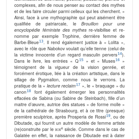
complexes, afin de nous penser au contact des mythes
et de les faire circuler parmi celleux qui les cherchent. »
Ainsi, face à une mythographie qui peut aisément être
qualifiée de patriarcale, le
Brouillon pour une
encyclopédie féministe des mythes
re-visibilise et re-
nomme par exemple Tryphine, dernière femme de
Barbe-Bleue
13
. Il rend également justice à « Lolita »,
avec le rôle que Nabokov voulait qu’elle tienne (celui de
la victime innocente d’un regard masculin pervers
14
).
Dans le livre, les entrées « Q
15
» et « Muses
16
»
témoignent de la vigueur de la vision genrée, et
forcément érotique, liée à la création artistique, dans le
sillage de Pygmalion, comme nous le verrons. La
pratique de la «
lecture reclaim
17
», le « braquage » du
canon
18
font également émerger les personnalités
effacées de Sabina (ou Sabine de Steinbach), fille d’un
maitre d’œuvre, autrice des statues « de forme molle »
de la cathédrale de Strasbourg, et à ce titre (presque)
première sculptrice, après Prosperia de Rossi
19
, ou de
Dibutade, qui fournit un autre modèle de femme artiste
e
(re)construite par le
xix
siècle. Comme dans le cas de
Galatée en effet, la naissance de Dibutade est à dater