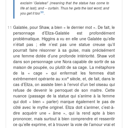
exclaim ‛Galatea!’ (meaning that the statue has come to
life at last); and – curtain. Thus he gets the last word; and
30
.
you get it too
11
Galatée, pour Shaw, a bien « le dernier mot ». De fait, le
personnage d’Eliza-Galatée est profondément
problématique. Higgins a vu en elle une Galatée qu’elle
n’était pas ; elle n’est pas une statue creuse qu’il
pourrait faire résonner à sa guise, mais précisément
une femme dotée d’une profonde intériorité. Shaw voit
dans son personnage une Nora capable de sortir de sa
maison de poupée, ou plutôt de sa cage. La métaphore
de la « cage » qui enfermait les femmes était
e
extrêmement opérante au
xix
siècle, et, de fait, dans le
cas d’Eliza, on assiste bien à l’envol d’un bel oiseau qui
refuse de devenir le perroquet de son maitre. Cette
nuance (passage de la statue qui s’anime à la femme
qui doit « bien » parler) marque également le pas de
côté avec le mythe originel. Eliza doit s’animer, c’est-à-
dire acquérir une « âme », qui la rend apte à bien
prononcer, mais surtout à bien comprendre et ressentir
ce qu’elle exprime, et à trouver la voie de l’amour vrai et