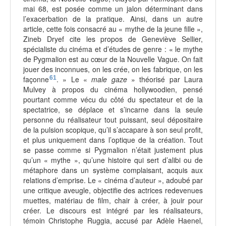
mai 68, est posée comme un jalon déterminant dans
l’exacerbation de la pratique. Ainsi, dans un autre
article, cette fois consacré au « mythe de la jeune fille »,
Zineb Dryef cite les propos de Geneviève Sellier,
spécialiste du cinéma et d’études de genre : « le mythe
de Pygmalion est au cœur de la Nouvelle Vague. On fait
jouer des inconnues, on les crée, on les fabrique, on les
façonne
61
. » Le «
male gaze
» théorisé par Laura
Mulvey à propos du cinéma hollywoodien, pensé
pourtant comme vécu du côté du spectateur et de la
spectatrice, se déplace et s’incarne dans la seule
personne du réalisateur tout puissant, seul dépositaire
de la pulsion scopique, qu’il s’accapare à son seul profit,
et plus uniquement dans l’optique de la création. Tout
se passe comme si Pygmalion n’était justement plus
qu’un « mythe », qu’une histoire qui sert d’alibi ou de
métaphore dans un système complaisant, acquis aux
relations d’emprise. Le « cinéma d’auteur », adoubé par
une critique aveugle, objectifie des actrices redevenues
muettes, matériau de film, chair à créer, à jouir pour
créer. Le discours est intégré par les réalisateurs,
témoin Christophe Ruggia, accusé par Adèle Haenel,