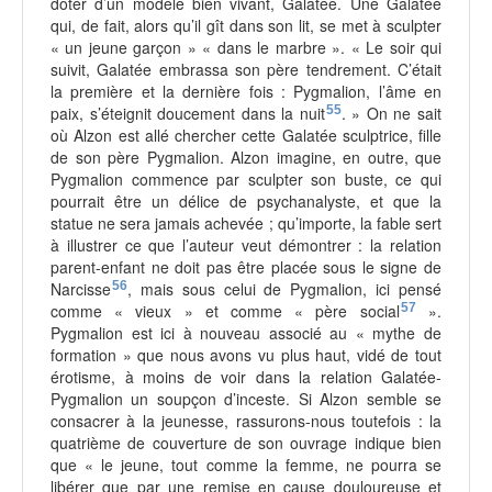
doter d’un modèle bien vivant, Galatée. Une Galatée
qui, de fait, alors qu’il gît dans son lit, se met à sculpter
« un jeune garçon » « dans le marbre ». « Le soir qui
suivit, Galatée embrassa son père tendrement. C’était
la première et la dernière fois : Pygmalion, l’âme en
paix, s’éteignit doucement dans la nuit
55
. » On ne sait
où Alzon est allé chercher cette Galatée sculptrice, fille
de son père Pygmalion. Alzon imagine, en outre, que
Pygmalion commence par sculpter son buste, ce qui
pourrait être un délice de psychanalyste, et que la
statue ne sera jamais achevée ; qu’importe, la fable sert
à illustrer ce que l’auteur veut démontrer : la relation
parent-enfant ne doit pas être placée sous le signe de
Narcisse
56
, mais sous celui de Pygmalion, ici pensé
comme « vieux » et comme « père social
57
».
Pygmalion est ici à nouveau associé au « mythe de
formation » que nous avons vu plus haut, vidé de tout
érotisme, à moins de voir dans la relation Galatée-
Pygmalion un soupçon d’inceste. Si Alzon semble se
consacrer à la jeunesse, rassurons-nous toutefois : la
quatrième de couverture de son ouvrage indique bien
que « le jeune, tout comme la femme, ne pourra se
libérer que par une remise en cause douloureuse et