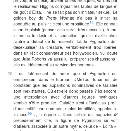
provoquer le désir, devenir objets érotiques, validés par
le réalisateur. Higgins corrigeait les fautes de langue et
de goût d’Eliza, il ne se fait pas son initiateur sexuel. Le
golden boy de
Pretty Woman
n’a pas à initier sa
conquête au plaisir : c’est une prostituée
64
. Elle connait
sinon le plaisir (penser cela serait très masculin), à tout
le moins le désir et la séduction, qu’elle éveille chez
l’autre à défaut de le ressentir. Ici, le Pygmalion doit
désexualiser sa créature, véritablement trop libérée,
dans un récit conservateur très hollywoodien. Nul doute
que Julia Roberts va aussi lui préparer ses chaussons ;
elle est idéalement au service des hommes.
20
Il est intéressant de noter que si Pygmalion est
omniprésent dans le tournant #MeToo, force est de
constater que les apparitions nominatives de Galatée
sont inexistantes. Où est-elle donc passée ? Ici encore,
une interpolation avec d’autres figures mythiques
semble s’être produite. Galatée s’est effacée au profit
d’une entité non nommée, moins identifiée, appelée la
« muse
65
», l’« égérie ». Dans l’article du magazine
M
précédemment cité, la figure de Pygmalion se voit
d’ailleurs associée à un autre mythe, celui de « Lolita »,