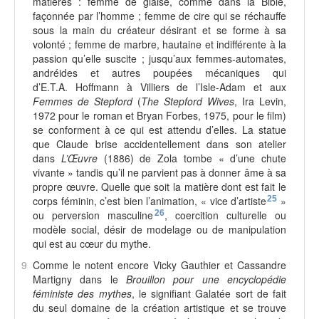
matières : femme de glaise, comme dans la Bible,
façonnée par l’homme ; femme de cire qui se réchauffe
sous la main du créateur désirant et se forme à sa
volonté ; femme de marbre, hautaine et indifférente à la
passion qu’elle suscite ; jusqu’aux femmes-automates,
andréides et autres poupées mécaniques qui
d’E.T.A. Hoffmann à Villiers de l’Isle-Adam et aux
Femmes de Stepford
(
The Stepford Wives
, Ira Levin,
1972 pour le roman et Bryan Forbes, 1975, pour le film)
se conforment à ce qui est attendu d’elles. La statue
que Claude brise accidentellement dans son atelier
dans
L’Œuvre
(1886) de Zola tombe « d’une chute
vivante » tandis qu’il ne parvient pas à donner âme à sa
propre œuvre. Quelle que soit la matière dont est fait le
corps féminin, c’est bien l’animation, « vice d’artiste
25
»
ou perversion masculine
26
, coercition culturelle ou
modèle social, désir de modelage ou de manipulation
qui est au cœur du mythe.
9
Comme le notent encore Vicky Gauthier et Cassandre
Martigny dans le
Brouillon pour une encyclopédie
féministe des mythes
, le signifiant Galatée sort de fait
du seul domaine de la création artistique et se trouve