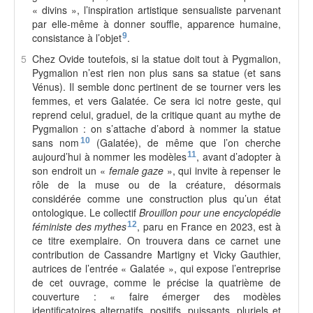
« divins », l’inspiration artistique sensualiste parvenant
par elle-même à donner souffle, apparence humaine,
consistance à l’objet
9
.
5
Chez Ovide toutefois, si la statue doit tout à Pygmalion,
Pygmalion n’est rien non plus sans sa statue (et sans
Vénus). Il semble donc pertinent de se tourner vers les
femmes, et vers Galatée. Ce sera ici notre geste, qui
reprend celui, graduel, de la critique quant au mythe de
Pygmalion : on s’attache d’abord à nommer la statue
sans nom
10
(Galatée), de même que l’on cherche
aujourd’hui à nommer les modèles
11
, avant d’adopter à
son endroit un «
female gaze
», qui invite à repenser le
rôle de la muse ou de la créature, désormais
considérée comme une construction plus qu’un état
ontologique. Le collectif
Brouillon pour une encyclopédie
féministe des mythes
12
, paru en France en 2023, est à
ce titre exemplaire. On trouvera dans ce carnet une
contribution de Cassandre Martigny et Vicky Gauthier,
autrices de l’entrée « Galatée », qui expose l’entreprise
de cet ouvrage, comme le précise la quatrième de
couverture : « faire émerger des modèles
identificatoires alternatifs, positifs, puissants, pluriels et