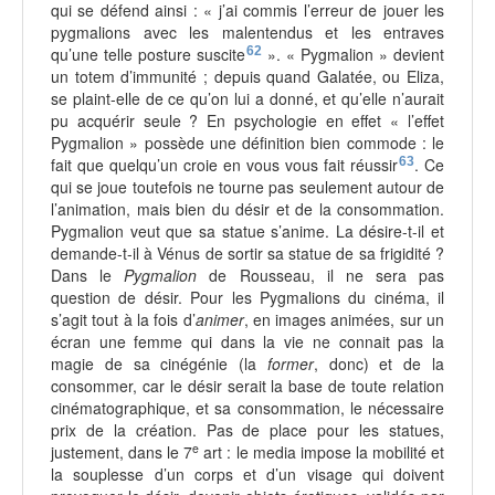
qui se défend ainsi : « j’ai commis l’erreur de jouer les
pygmalions avec les malentendus et les entraves
qu’une telle posture suscite
62
». « Pygmalion » devient
un totem d’immunité ; depuis quand Galatée, ou Eliza,
se plaint-elle de ce qu’on lui a donné, et qu’elle n’aurait
pu acquérir seule ? En psychologie en effet « l’effet
Pygmalion » possède une définition bien commode : le
fait que quelqu’un croie en vous vous fait réussir
63
. Ce
qui se joue toutefois ne tourne pas seulement autour de
l’animation, mais bien du désir et de la consommation.
Pygmalion veut que sa statue s’anime. La désire-t-il et
demande-t-il à Vénus de sortir sa statue de sa frigidité ?
Dans le
Pygmalion
de Rousseau, il ne sera pas
question de désir. Pour les Pygmalions du cinéma, il
s’agit tout à la fois d’
animer
, en images animées, sur un
écran une femme qui dans la vie ne connait pas la
magie de sa cinégénie (la
former
, donc) et de la
consommer, car le désir serait la base de toute relation
cinématographique, et sa consommation, le nécessaire
prix de la création. Pas de place pour les statues,
e
justement, dans le 7
art : le media impose la mobilité et
la souplesse d’un corps et d’un visage qui doivent