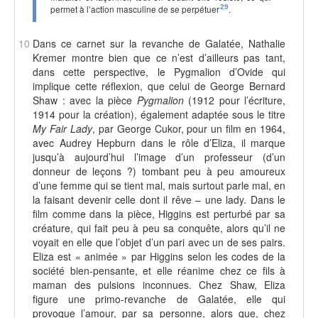
permet à l’action masculine de se perpétuer
29
.
10
Dans ce carnet sur la revanche de Galatée, Nathalie
Kremer montre bien que ce n’est d’ailleurs pas tant,
dans cette perspective, le Pygmalion d’Ovide qui
implique cette réflexion, que celui de George Bernard
Shaw : avec la pièce
Pygmalion
(1912 pour l’écriture,
1914 pour la création), également adaptée sous le titre
My Fair Lady
, par George Cukor, pour un film en 1964,
avec Audrey Hepburn dans le rôle d’Eliza, il marque
jusqu’à aujourd’hui l’image d’un professeur (d’un
donneur de leçons ?) tombant peu à peu amoureux
d’une femme qui se tient mal, mais surtout parle mal, en
la faisant devenir celle dont il rêve – une lady. Dans le
film comme dans la pièce, Higgins est perturbé par sa
créature, qui fait peu à peu sa conquête, alors qu’il ne
voyait en elle que l’objet d’un pari avec un de ses pairs.
Eliza est « animée » par Higgins selon les codes de la
société bien-pensante, et elle réanime chez ce fils à
maman des pulsions inconnues. Chez Shaw, Eliza
figure une primo-revanche de Galatée, elle qui
provoque l’amour, par sa personne, alors que, chez