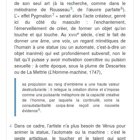
de son seul art (à la recherche, comme dans le
mélodrame de Rousseau
5
, de l’œuvre parfaite
6
).
L’« effet Pygmalion
7
» serait alors l’acte créateur, genré
ici du côté du masculin : l’enchantement,
l’émerveillement de créer, de former un objet qu’on
e
touche et qui touche. Au
xviii
siècle, c’est le fait de
donner une âme, une voix, un regard mimétiques de
l’humain à une statue (ou un automate, c’est-à-dire un
objet inanimé) qui est profondément subversif, non le
fait qu’il puisse y avoir motivation coercitive ou pulsion
sexuelle : à cette époque, sous la plume de Descartes
ou de La Mettrie (
L’Homme-machine
, 1747),
sa propulsion au rang d’emblème a une haute valeur
destructurante : il relègue la création divine et s’impose
comme une puissante métaphore de la capacité créative
de l’homme, par laquelle la continuité, voire la
consubstantialité corps-âme reçoit une nouvelle
évidence
8
.
4
Dans ce cadre, l’artiste n’a plus besoin de Vénus pour
animer la statue, l’automate ou la machine : c’est le
geste artistique, le toucher et le talent qui sont