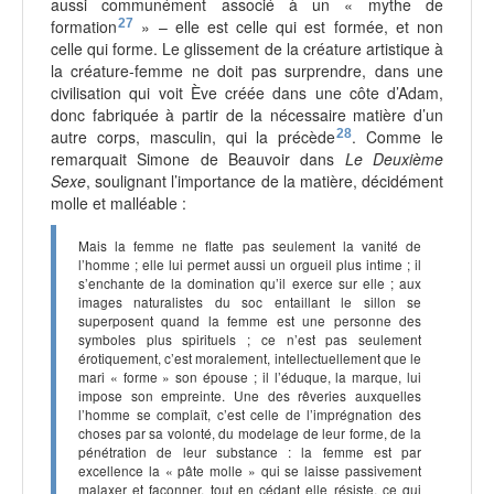
aussi communément associé à un « mythe de
formation
27
» – elle est celle qui est formée, et non
celle qui forme. Le glissement de la créature artistique à
la créature-femme ne doit pas surprendre, dans une
civilisation qui voit Ève créée dans une côte d’Adam,
donc fabriquée à partir de la nécessaire matière d’un
autre corps, masculin, qui la précède
28
. Comme le
remarquait Simone de Beauvoir dans
Le Deuxième
Sexe
, soulignant l’importance de la matière, décidément
molle et malléable :
Mais la femme ne flatte pas seulement la vanité de
l’homme ; elle lui permet aussi un orgueil plus intime ; il
s’enchante de la domination qu’il exerce sur elle ; aux
images naturalistes du soc entaillant le sillon se
superposent quand la femme est une personne des
symboles plus spirituels ; ce n’est pas seulement
érotiquement, c’est moralement, intellectuellement que le
mari « forme » son épouse ; il l’éduque, la marque, lui
impose son empreinte. Une des rêveries auxquelles
l’homme se complaît, c’est celle de l’imprégnation des
choses par sa volonté, du modelage de leur forme, de la
pénétration de leur substance : la femme est par
excellence la « pâte molle » qui se laisse passivement
malaxer et façonner, tout en cédant elle résiste, ce qui