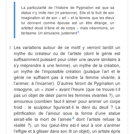
La particularité de l’histoire de Pygmalion est que sa
statue n’y imite rien (ni personne). Elle et le fruit de son
imagination et de son « art » et la femme que les dieux
lui donnent comme épouse est un être étrange, un
artefact doué d’âme et de corps – mais néanmoins, un
fantasme. Un simulacre, justement
3
.
3
Les variations autour de ce motif y verront tantôt un
mythe du créateur ou de l’artiste (dont le génie est
suffisamment puissant pour créer une œuvre similaire à
s’y méprendre à une femme), un mythe de la création,
un mythe de l’impossible création (puisque l’art et le
génie ne suffisent pas à rendre la femme vivante, à
l’animer, à l’incarner). D’autres feront de Pygmalion un
misogyne, un «
incel
» avant l’heure (que ne trouve-t-il
pas un objet de désir parmi les femmes vivantes ?), un
amoureux (combien faut-il aimer pour animer un corps
froid : le sculpteur figurerait-il le déni du deuil ? La
pétrification de l’amour sous la forme d’une statue
serait-elle la mort de l’aimée
4
dont l’artiste refuse la
réalité ?), un fou (peut-être est-il seul à voir s’animer
l’effigie et à glisser dans son lit un objet), un artiste épris