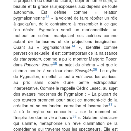
la projection du désir de l’autre, l’objet et non le sujet, la
beauté et la grâce (sur)exposées aux dépens de toute
autonomie. Est définie comme « relation
pygmalionnienne
33
» la volonté de faire répéter un rôle
à quelqu’un, de le contraindre à ressembler à ce que
l’on désire. Pygmalion serait un marionnettiste, un
metteur en scène, manipulant ses actrices comme
autant de fantasmes et de projections imaginaires.
Quant au « pygmalionisme
34
», identifié comme
perversion sexuelle, il est contemporain de la naissance
du
star system
, comme a pu le montrer Marjorie Rosen
dans
Popcorn Venus
35
au sujet du cinéma – et que le
cinéma montre à son tour dans
Showgirls
36
. Le mythe
de Pygmalion, en effet, a tout à voir avec les actrices,
au prix sans doute d’une petite extrapolation
interprétative. Comme le rappelle Cédric Lesec, au sujet
des avatars modernes de Pygmalion : « La plupart de
ces œuvres prennent pour sujet ce moment-clé de la
création où se confondent carnation et incarnation
37
»,
là où le mythe se concentre « sur le moment où
l’inspiration donne vie à l’œuvre
38
». Galatée, simulacre
qui s’anime, métaphorise un rêve d’animation de la
comédienne qui traverse tous les spectateurs. Elle est