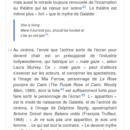
mais aussi le miracle toujours renouvelé de l’incarnation
au théâtre qui se rejoue sur scène
42
. Le théâtre est
même plus « fort » que le mythe de Galatée :
She is living
Were it but told you, should be hooted at
43
.
Like an old tale
14
Au cinéma, l’envie que l’actrice sorte de l’écran pour
devenir chair est un présupposé de l’industrie
hollywoodienne, qui fabrique un «
male gaze
», selon
Laura Murvey. Ce «
male gaze
» peut d’ailleurs
s’exercer sur les acteurs, et concerner les spectatrices,
à l’image de Mia Farrow, personnage de
La Rose
pourpre du Caire
(
The Purple Rose of Cairo
, Woody
Allen, 1985), dont la folie
44
est suffisamment forte pour
faire sortir le personnage de l’écran
45
. L’« apparition »
est le mode de naissance de Galatée, et de l’actrice de
cinéma, à l’image de Delphine Seyrig, apostrophant
Antoine Doinel dans
Baisers volés
(François Truffaut,
1968) : « Je ne suis pas une apparition, je suis une
femme… ce qui est tout le contraire. » Le devenir-mythe