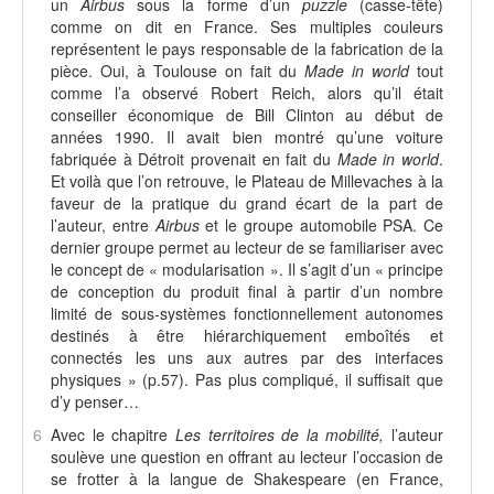
un
Airbus
sous la forme d’un
puzzle
(casse-tête)
comme on dit en France. Ses multiples couleurs
représentent le pays responsable de la fabrication de la
pièce. Oui, à Toulouse on fait du
Made in world
tout
comme l’a observé Robert Reich, alors qu’il était
conseiller économique de Bill Clinton au début de
années 1990. Il avait bien montré qu’une voiture
fabriquée à Détroit provenait en fait du
Made in world
.
Et voilà que l’on retrouve, le Plateau de Millevaches à la
faveur de la pratique du grand écart de la part de
l’auteur, entre
Airbus
et le groupe automobile PSA. Ce
dernier groupe permet au lecteur de se familiariser avec
le concept de « modularisation ». Il s’agit d’un « principe
de conception du produit final à partir d’un nombre
limité de sous-systèmes fonctionnellement autonomes
destinés à être hiérarchiquement emboîtés et
connectés les uns aux autres par des interfaces
physiques » (p.57). Pas plus compliqué, il suffisait que
d’y penser…
6
Avec le chapitre
Les territoires de la mobilité,
l’auteur
soulève une question en offrant au lecteur l’occasion de
se frotter à la langue de Shakespeare (en France,