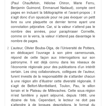
(Paul Chauffefoin, Héloïse Chiron, Marie Ferru,
Benjamin Guimond, Emmanuel Nadaud), compte cent
pages en incluant la bibliographie et l’avant-propos ; il
s’agit donc d’un opuscule pour ne pas évoquer un petit
livre ou une plaquette ce dernier terme ayant une
connotation péjorative. Car, si la valeur n’attend pas le
nombre des années, pour paraphraser Corneille,
comme on le verra, la valeur n’attend pas davantage le
nombre de pages.
2
L’auteur, Olivier Bouba-Olga, de l’Université de Poitiers,
en dédicaçant l’ouvrage à son père camerounais,
répond de cette façon aux interrogations sur son
patronyme. Il est déjà connu dans les réseaux de
l’économie régionale pour des publications d’un intérêt
certain. Les cinq collaborateurs, collègues de l’auteur,
furent investis de la responsabilité de s’attarder chacun
à une région afin d’illustrer cette diversité régionale. Il
s’agit de Belfort-Montbéliard, Toulon, Pau, le sillon
lorrain et le Plateau de Millevaches. Cette sous-région
m’est familière y ayant séjourné, depuis 1989, une
dizaine de fois. Cependant, le lecteur ne doit pas
s’attendre à de longues descriptions, le format du