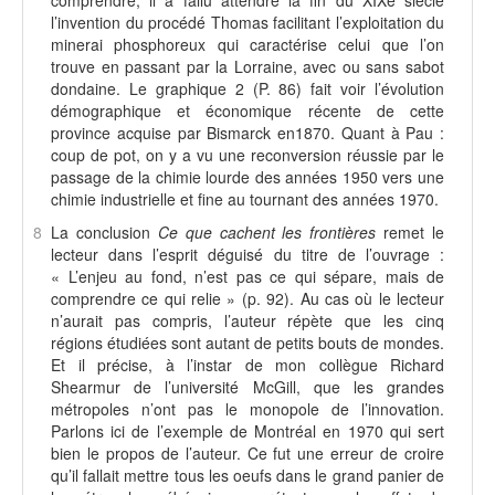
comprendre, il a fallu attendre la fin du XIXè siècle
l’invention du procédé Thomas facilitant l’exploitation du
minerai phosphoreux qui caractérise celui que l’on
trouve en passant par la Lorraine, avec ou sans sabot
dondaine. Le graphique 2 (P. 86) fait voir l’évolution
démographique et économique récente de cette
province acquise par Bismarck en1870. Quant à Pau :
coup de pot, on y a vu une reconversion réussie par le
passage de la chimie lourde des années 1950 vers une
chimie industrielle et fine au tournant des années 1970.
8
La conclusion
Ce que cachent les frontières
remet le
lecteur dans l’esprit déguisé du titre de l’ouvrage :
« L’enjeu au fond, n’est pas ce qui sépare, mais de
comprendre ce qui relie » (p. 92). Au cas où le lecteur
n’aurait pas compris, l’auteur répète que les cinq
régions étudiées sont autant de petits bouts de mondes.
Et il précise, à l’instar de mon collègue Richard
Shearmur de l’université McGill, que les grandes
métropoles n’ont pas le monopole de l’innovation.
Parlons ici de l’exemple de Montréal en 1970 qui sert
bien le propos de l’auteur. Ce fut une erreur de croire
qu’il fallait mettre tous les oeufs dans le grand panier de