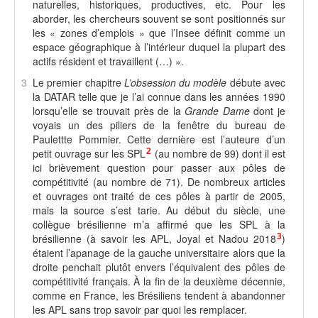
naturelles, historiques, productives, etc. Pour les
aborder, les chercheurs souvent se sont positionnés sur
les « zones d’emplois » que l’Insee définit comme un
espace géographique à l’intérieur duquel la plupart des
actifs résident et travaillent (…) ».
3
Le premier chapitre
L’obsession du modèle
débute avec
la DATAR telle que je l’ai connue dans les années 1990
lorsqu’elle se trouvait près de la
Grande Dame
dont je
voyais un des piliers de la fenêtre du bureau de
Paulettte Pommier. Cette dernière est l’auteure d’un
petit ouvrage sur les SPL
2
(au nombre de 99) dont il est
ici brièvement question pour passer aux pôles de
compétitivité (au nombre de 71). De nombreux articles
et ouvrages ont traité de ces pôles à partir de 2005,
mais la source s’est tarie. Au début du siècle, une
collègue brésilienne m’a affirmé que les SPL à la
brésilienne (à savoir les APL, Joyal et Nadou 2018
3
)
étaient l’apanage de la gauche universitaire alors que la
droite penchait plutôt envers l’équivalent des pôles de
compétitivité français. À la fin de la deuxième décennie,
comme en France, les Brésiliens tendent à abandonner
les APL sans trop savoir par quoi les remplacer.