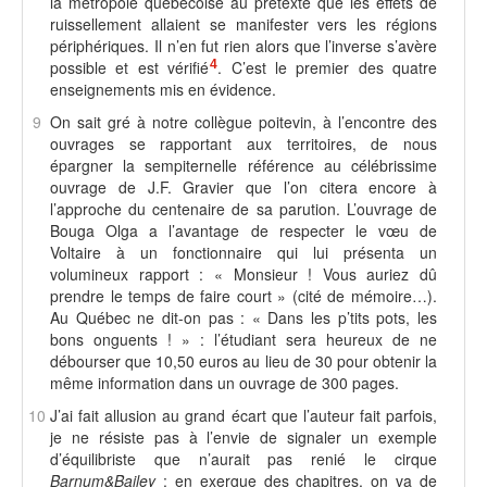
la métropole québécoise au prétexte que les effets de
ruissellement allaient se manifester vers les régions
périphériques. Il n’en fut rien alors que l’inverse s’avère
possible et est vérifié
4
. C’est le premier des quatre
enseignements mis en évidence.
9
On sait gré à notre collègue poitevin, à l’encontre des
ouvrages se rapportant aux territoires, de nous
épargner la sempiternelle référence au célébrissime
ouvrage de J.F. Gravier que l’on citera encore à
l’approche du centenaire de sa parution. L’ouvrage de
Bouga Olga a l’avantage de respecter le vœu de
Voltaire à un fonctionnaire qui lui présenta un
volumineux rapport : « Monsieur ! Vous auriez dû
prendre le temps de faire court » (cité de mémoire…).
Au Québec ne dit-on pas : « Dans les p’tits pots, les
bons onguents ! » : l’étudiant sera heureux de ne
débourser que 10,50 euros au lieu de 30 pour obtenir la
même information dans un ouvrage de 300 pages.
10
J’ai fait allusion au grand écart que l’auteur fait parfois,
je ne résiste pas à l’envie de signaler un exemple
d’équilibriste que n’aurait pas renié le cirque
Barnum&Bailey
: en exergue des chapitres, on va de