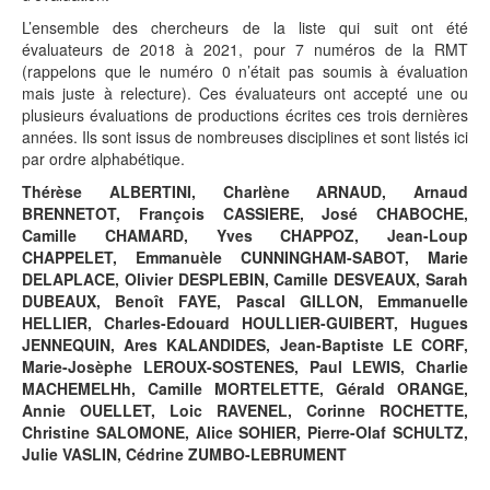
L’ensemble des chercheurs de la liste qui suit ont été
évaluateurs de 2018 à 2021, pour 7 numéros de la RMT
(rappelons que le numéro 0 n’était pas soumis à évaluation
mais juste à relecture). Ces évaluateurs ont accepté une ou
plusieurs évaluations de productions écrites ces trois dernières
années. Ils sont issus de nombreuses disciplines et sont listés ici
par ordre alphabétique.
Thérèse ALBERTINI, Charlène ARNAUD, Arnaud
BRENNETOT, François CASSIERE, José CHABOCHE,
Camille CHAMARD, Yves CHAPPOZ, Jean-Loup
CHAPPELET, Emmanuèle CUNNINGHAM-SABOT, Marie
DELAPLACE, Olivier DESPLEBIN, Camille DESVEAUX, Sarah
DUBEAUX, Benoît FAYE, Pascal GILLON, Emmanuelle
HELLIER, Charles-Edouard HOULLIER-GUIBERT, Hugues
JENNEQUIN, Ares KALANDIDES, Jean-Baptiste LE CORF,
Marie-Josèphe LEROUX-SOSTENES, Paul LEWIS, Charlie
MACHEMELHh, Camille MORTELETTE, Gérald ORANGE,
Annie OUELLET, Loic RAVENEL, Corinne ROCHETTE,
Christine SALOMONE, Alice SOHIER, Pierre-Olaf SCHULTZ,
Julie VASLIN, Cédrine ZUMBO-LEBRUMENT