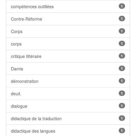
compétences outillées
1
Contre-Réforme
1
Corps
1
corps
1
critique littéraire
1
Damis
1
démonstration
1
deuil.
1
dialogue
1
didactique de la traduction
1
didactique des langues
1