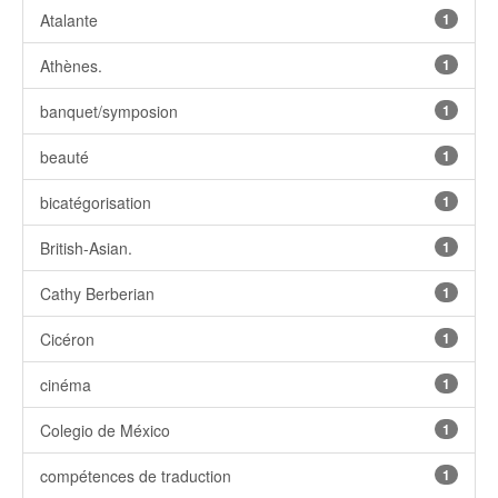
Atalante
1
Athènes.
1
banquet/symposion
1
beauté
1
bicatégorisation
1
British-Asian.
1
Cathy Berberian
1
Cicéron
1
cinéma
1
Colegio de México
1
compétences de traduction
1