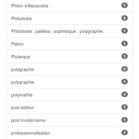
Philon d’Alexandrie
1
Philostrate
2
Philostrate ; paideia ; sophistique ; polygraphie.
1
Platon
1
Plutarque
1
polygraphie
2
polygraphie.
1
polymathie
1
post-édition
1
post-modernisme.
1
professionnalisation
1