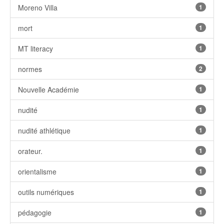
Moreno Villa
1
mort
1
MT literacy
1
normes
2
Nouvelle Académie
1
nudité
1
nudité athlétique
1
orateur.
1
orientalisme
1
outils numériques
1
pédagogie
1