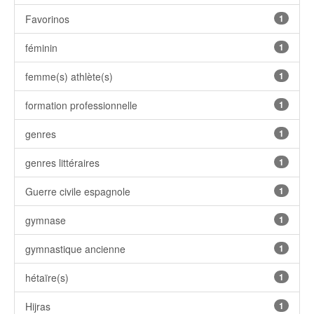
Favorinos
1
féminin
1
femme(s) athlète(s)
1
formation professionnelle
1
genres
1
genres littéraires
1
Guerre civile espagnole
1
gymnase
1
gymnastique ancienne
1
hétaïre(s)
1
Hijras
1