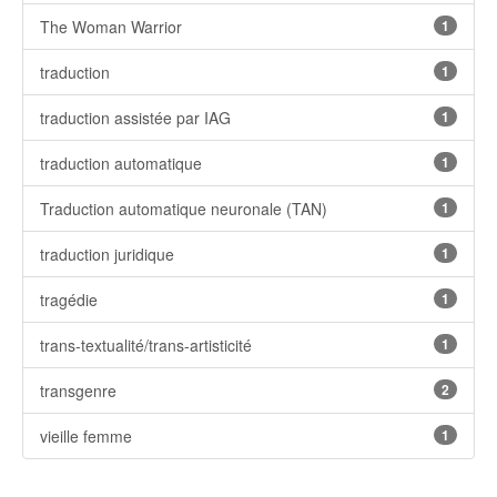
The Woman Warrior
1
traduction
1
traduction assistée par IAG
1
traduction automatique
1
Traduction automatique neuronale (TAN)
1
traduction juridique
1
tragédie
1
trans-textualité/trans-artisticité
1
transgenre
2
vieille femme
1