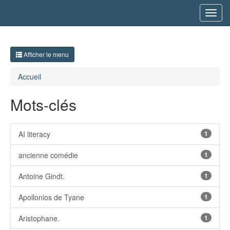
Toggl
navig
Afficher le menu
Accueil
Mots-clés
AI literacy
1
ancienne comédie
1
Antoine Gindt.
1
Apollonios de Tyane
1
Aristophane.
1