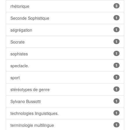
rhétorique
3
Seconde Sophistique
1
ségrégation
1
Socrate
1
sophistes
1
spectacle.
1
sport
1
stéréotypes de genre
1
Sylvano Bussotti
1
technologies linguistiques.
1
terminologie multilingue
1