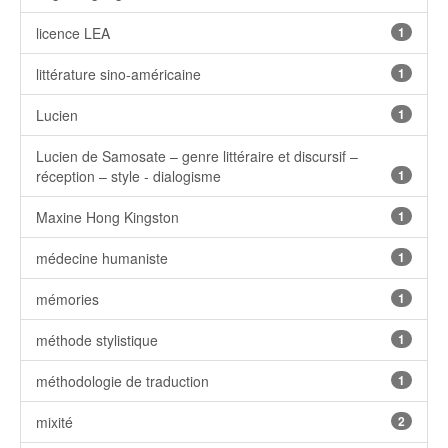
licence LEA
1
littérature sino-américaine
1
Lucien
1
Lucien de Samosate – genre littéraire et discursif –
réception – style - dialogisme
1
Maxine Hong Kingston
1
médecine humaniste
1
mémories
1
méthode stylistique
1
méthodologie de traduction
1
mixité
2