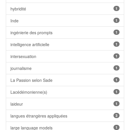
hybridité
1
Inde
1
ingénierie des prompts
1
intelligence artificielle
1
intersexuation
1
journalisme
1
La Passion selon Sade
1
Lacédémonienne(s)
1
laideur
1
langues étrangères appliquées
3
large language models
1