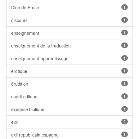
Dion de Pruse
1
discours
1
enseignement
1
enseignement de la traduction
1
enseignement-apprentissage
1
érotique
1
érudition
1
esprit critique
1
exégèse biblique
1
exil
2
exil republicain espagnol
1